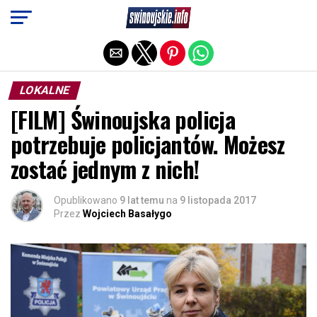
Exit mobile version
LOKALNE
[FILM] Świnoujska policja
potrzebuje policjantów. Możesz
zostać jednym z nich!
Opublikowano
9 lat temu
na
9 listopada 2017
Przez
Wojciech Basałygo