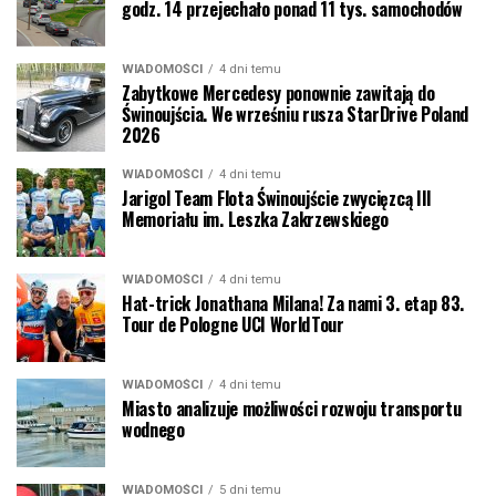
godz. 14 przejechało ponad 11 tys. samochodów
WIADOMOŚCI
4 dni temu
Zabytkowe Mercedesy ponownie zawitają do
Świnoujścia. We wrześniu rusza StarDrive Poland
2026
WIADOMOŚCI
4 dni temu
Jarigol Team Flota Świnoujście zwycięzcą III
Memoriału im. Leszka Zakrzewskiego
WIADOMOŚCI
4 dni temu
Hat-trick Jonathana Milana! Za nami 3. etap 83.
Tour de Pologne UCI WorldTour
WIADOMOŚCI
4 dni temu
Miasto analizuje możliwości rozwoju transportu
wodnego
WIADOMOŚCI
5 dni temu