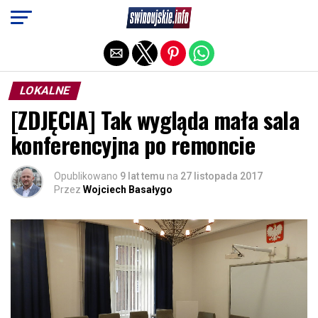
Exit mobile version
LOKALNE
[ZDJĘCIA] Tak wygląda mała sala
konferencyjna po remoncie
Opublikowano
9 lat temu
na
27 listopada 2017
Przez
Wojciech Basałygo