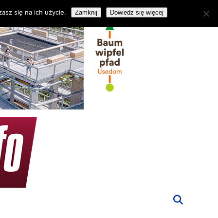
asz się na ich użycie.
Zamknij
Dowiedz się więcej