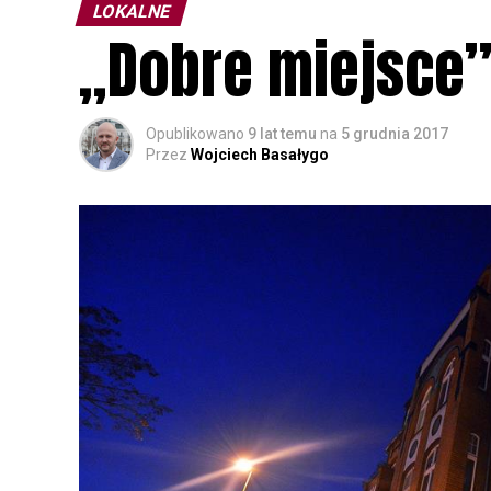
LOKALNE
„Dobre miejsce” 
Opublikowano
9 lat temu
na
5 grudnia 2017
Przez
Wojciech Basałygo