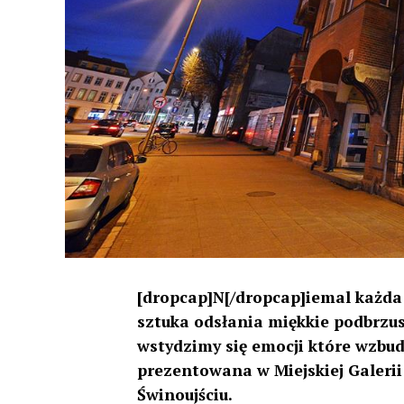
[dropcap]N[/dropcap]iemal każda 
sztuka odsłania miękkie podbrzu
wstydzimy się emocji które wzbud
prezentowana w Miejskiej Galerii
Świnoujściu.