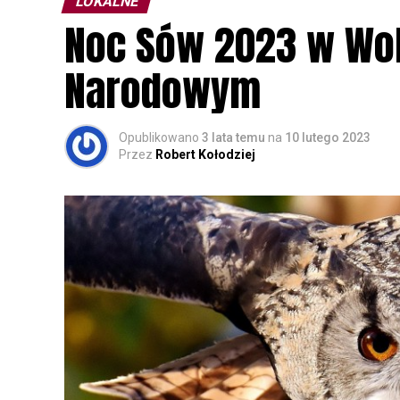
LOKALNE
Noc Sów 2023 w Wo
Narodowym
Opublikowano
3 lata temu
na
10 lutego 2023
Przez
Robert Kołodziej