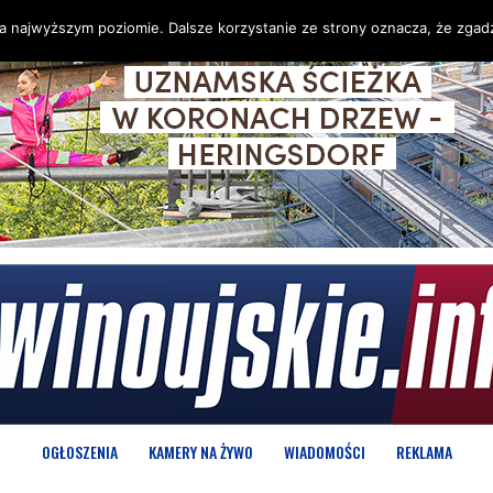
na najwyższym poziomie. Dalsze korzystanie ze strony oznacza, że zgadz
OGŁOSZENIA
KAMERY NA ŻYWO
WIADOMOŚCI
REKLAMA