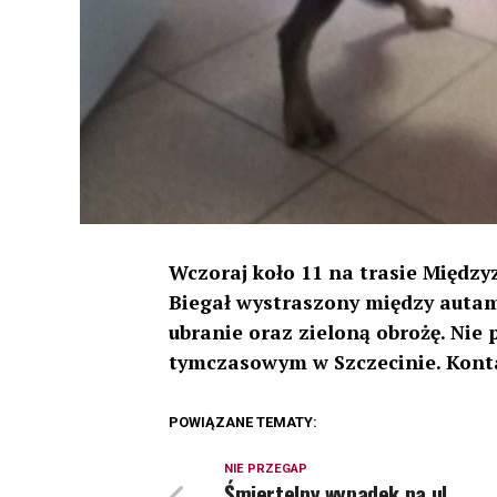
Wczoraj koło 11 na trasie Międzyz
Biegał wystraszony między autam
ubranie oraz zieloną obrożę. Nie
tymczasowym w Szczecinie. Konta
POWIĄZANE TEMATY:
NIE PRZEGAP
Śmiertelny wypadek na ul.