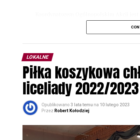
Koordynatorem Ogólnopolskim Akcji jest 
odbędzie się w dniach
24 i 25 lutego 202
CON
plakacie. W programie m. in. prelekcja o b
przyrodnicze o sowach, nasłuchiwania só
parku.
LOKALNE
Wszystkich uczestników zapraszamy do ud
Piłka koszykowa c
rozpoznawanie głosów sów i wymianę dośw
zapisy.
liceliady 2022/2023
Opublikowano
3 lata temu
na
10 lutego 2023
Przez
Robert Kołodziej