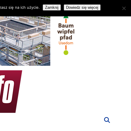
asz się na ich użycie.
Zamknij
Dowiedz się więcej