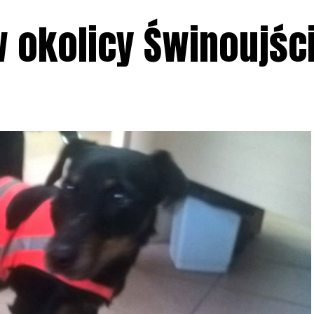
w okolicy Świnoujśc