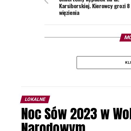
Karsiborskiej. Kierowcy grozi 8 
więzienia
MO
KL
LOKALNE
Noc Sów 2023 w Wo
Narodowym