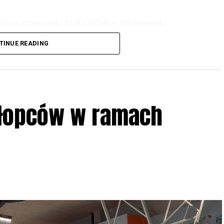
Stowarzyszenie Ptaki Polskie. Wydarzenie
3 r
. wg harmonogramu przedstawionego na
TINUE READING
iologii i zwyczajach sów, wystawy, quizy
w w terenie – w wybranych punktach terenowych
ziału w Akcji, włączenia się w aktywne
hłopców w ramach
iadczeń przy grillu.
Na wydarzenie obowiązują