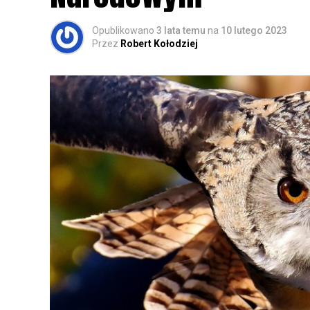
Opublikowano
3 lata temu
na
10 lutego 2023
Przez
Robert Kołodziej