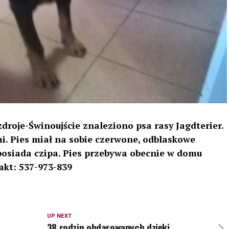
droje-Świnoujście znaleziono psa rasy Jagdterier.
i. Pies miał na sobie czerwone, odblaskowe
 posiada czipa. Pies przebywa obecnie w domu
kt: 537-973-839
UP NEXT
38 rodzin obdarowanych dzięki