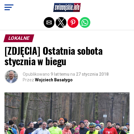
Exit mobile version
LOKALNE
[ZDJĘCIA] Ostatnia sobota
stycznia w biegu
Opublikowano
9 lat temu
na
27 stycznia 2018
Przez
Wojciech Basałygo