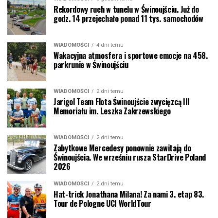
Rekordowy ruch w tunelu w Świnoujściu. Już do
godz. 14 przejechało ponad 11 tys. samochodów
WIADOMOŚCI
4 dni temu
Wakacyjna atmosfera i sportowe emocje na 458.
parkrunie w Świnoujściu
WIADOMOŚCI
2 dni temu
Jarigol Team Flota Świnoujście zwycięzcą III
Memoriału im. Leszka Zakrzewskiego
WIADOMOŚCI
2 dni temu
Zabytkowe Mercedesy ponownie zawitają do
Świnoujścia. We wrześniu rusza StarDrive Poland
2026
WIADOMOŚCI
2 dni temu
Hat-trick Jonathana Milana! Za nami 3. etap 83.
Tour de Pologne UCI WorldTour