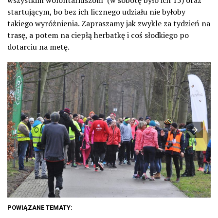
wszystkim wolontariuszom (w sobotę było ich 15) oraz
startującym, bo bez ich licznego udziału nie byłoby
takiego wyróżnienia. Zapraszamy jak zwykle za tydzień na
trasę, a potem na ciepłą herbatkę i coś słodkiego po
dotarciu na metę.
POWIĄZANE TEMATY: