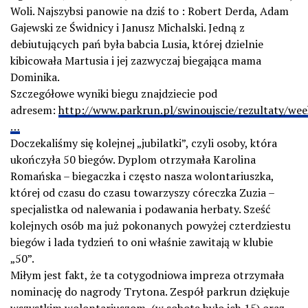
Woli. Najszybsi panowie na dziś to : Robert Derda, Adam
Gajewski ze Świdnicy i Janusz Michalski. Jedną z
debiutujących pań była babcia Lusia, której dzielnie
kibicowała Martusia i jej zazwyczaj biegająca mama
Dominika.
Szczegółowe wyniki biegu znajdziecie pod
adresem:
http://www.parkrun.pl/swinoujscie/rezultaty/wee
…
Doczekaliśmy się kolejnej „jubilatki”, czyli osoby, która
ukończyła 50 biegów. Dyplom otrzymała Karolina
Romańska – biegaczka i często nasza wolontariuszka,
której od czasu do czasu towarzyszy córeczka Zuzia –
specjalistka od nalewania i podawania herbaty. Sześć
kolejnych osób ma już pokonanych powyżej czterdziestu
biegów i lada tydzień to oni właśnie zawitają w klubie
„50”.
Miłym jest fakt, że ta cotygodniowa impreza otrzymała
nominację do nagrody Trytona. Zespół parkrun dziękuje