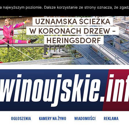
na najwyższym poziomie. Dalsze korzystanie ze strony oznacza, że zgadz
OGŁOSZENIA
KAMERY NA ŻYWO
WIADOMOŚCI
REKLAMA