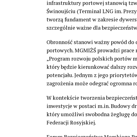
infrastruktury portowej stanowią tzw
Świnoujściu (Terminal LNG im. Prezy
tworzą fundament w zakresie dywersy
szczególnie ważne dla bezpieczeństw
Obronność stanowi ważny powód do da
portowych. MGMIŻŚ prowadzi prace
„Program rozwoju polskich portów mo
który będzie kierunkować dalszy roz
potencjału. Jednym z jego priorytetów
zagrożenia może odegrać ogromna ro
W kontekście tworzenia bezpieczeńst
inwestycje w postaci m.in. Budowy dr
który umożliwi swobodna żeglugę do P
Federacji Rosyjskiej.
Forum Bezpieczeństwa Morskiego Pańs