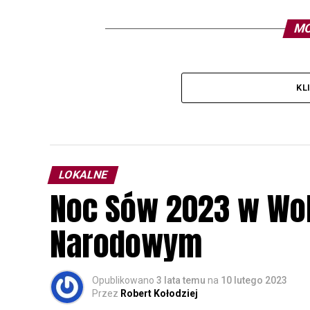
MO
KL
LOKALNE
Noc Sów 2023 w Wo
Narodowym
Opublikowano
3 lata temu
na
10 lutego 2023
Przez
Robert Kołodziej