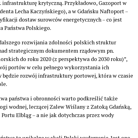
. infrastrukturę krytyczną. Przykładowo, Gazoport w
denta Lecha Kaczyńskiego), a w Gdańsku Naftoport –
fikacji dostaw surowców energetycznych – co jest
a Państwa Polskiego.
lszego rozwijania zdolności polskich struktur
 nad strategicznym dokumentem rządowym pn.
rskich do roku 2020 (z perspektywa do 2030 roku)”,
wój portów w celu pełnego wykorzystania ich
 będzie rozwój infrastruktury portowej, która w czasie
le.
wa państwa i obronności warto podkreślić także
ogi wodnej, leczącej Zalew Wiślany z Zatoką Gdańską,
ortu Elbląg – a nie jak dotychczas przez wody
twa to unikalne w skali Polski wydarzenie. Jest ono