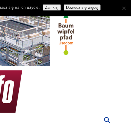
asz się na ich użycie.
Zamknij
Dowiedz się więcej