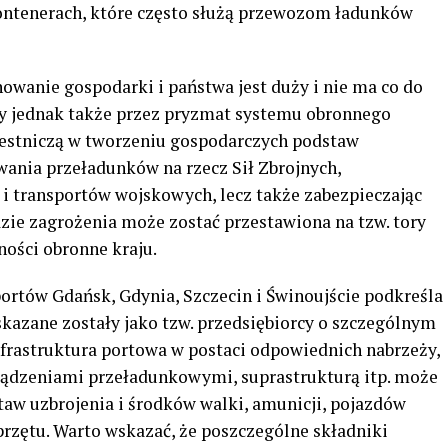
ontenerach, które często służą przewozom ładunków
wanie gospodarki i państwa jest duży i nie ma co do
eży jednak także przez pryzmat systemu obronnego
zestniczą w tworzeniu gospodarczych podstaw
ania przeładunków na rzecz Sił Zbrojnych,
i transportów wojskowych, lecz także zabezpieczając
razie zagrożenia może zostać przestawiona na tzw. tory
ności obronne kraju.
ortów Gdańsk, Gdynia, Szczecin i Świnoujście podkreśla
skazane zostały jako tzw. przedsiębiorcy o szczególnym
frastruktura portowa w postaci odpowiednich nabrzeży,
ządzeniami przeładunkowymi, suprastrukturą itp. może
aw uzbrojenia i środków walki, amunicji, pojazdów
przętu. Warto wskazać, że poszczególne składniki