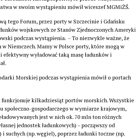
państwa w swoim wystąpieniu mówił wiceszef MGMiŻŚ.
rawą tego Forum, przez porty w Szczecinie i Gdańsku
ładunków wojskowych ze Stanów Zjednoczonych Ameryki
kowski podczas wystąpienia. – To niezwykle ważne, że
ch w Niemczech. Mamy w Polsce porty, które mogą w
y i efektywny wyładować taką masę ładunków i
ał.
darki Morskiej podczas wystąpienia mówił o portach
 funkcjonuje kilkadziesiąt portów morskich. Wszystkie
oju społeczno-gospodarczego w wymiarze krajowym,
eładowywanych jest w nich ok. 70 mln ton różnych
łasnej jednostek ładunkowych) – począwszy od
i suchych (np. węgiel), poprzez ładunki toczne (np.