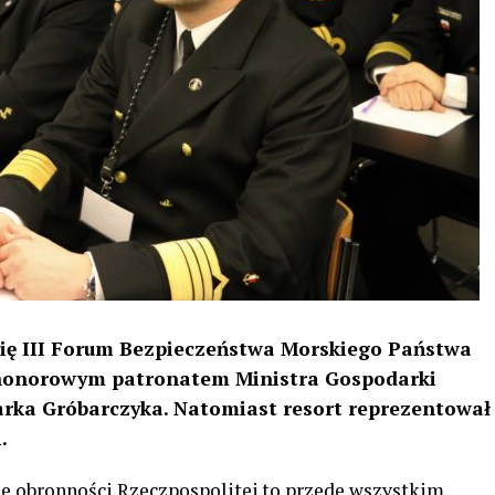
się III Forum Bezpieczeństwa Morskiego Państwa
e honorowym patronatem Ministra Gospodarki
arka Gróbarczyka. Natomiast resort reprezentował
.
e obronności Rzeczpospolitej to przede wszystkim