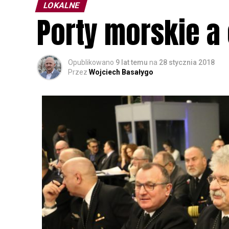
LOKALNE
Porty morskie a
Opublikowano
9 lat temu
na
28 stycznia 2018
Przez
Wojciech Basałygo