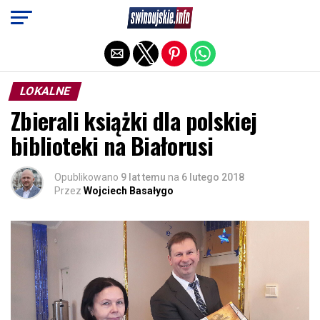
Exit mobile version
LOKALNE
Zbierali książki dla polskiej
biblioteki na Białorusi
Opublikowano
9 lat temu
na
6 lutego 2018
Przez
Wojciech Basałygo