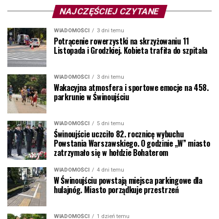
NAJCZĘŚCIEJ CZYTANE
WIADOMOŚCI
3 dni temu
Potrącenie rowerzystki na skrzyżowaniu 11
Listopada i Grodzkiej. Kobieta trafiła do szpitala
WIADOMOŚCI
3 dni temu
Wakacyjna atmosfera i sportowe emocje na 458.
parkrunie w Świnoujściu
WIADOMOŚCI
5 dni temu
Świnoujście uczciło 82. rocznicę wybuchu
Powstania Warszawskiego. O godzinie „W” miasto
zatrzymało się w hołdzie Bohaterom
WIADOMOŚCI
4 dni temu
W Świnoujściu powstają miejsca parkingowe dla
hulajnóg. Miasto porządkuje przestrzeń
WIADOMOŚCI
1 dzień temu