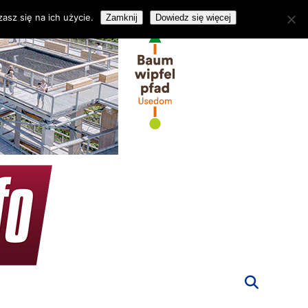
asz się na ich użycie.
Zamknij
Dowiedz się więcej