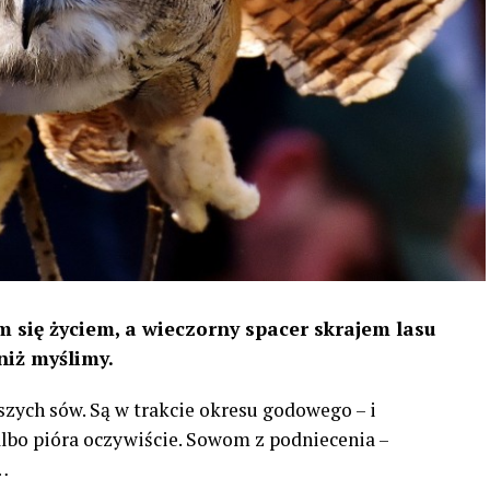
 się życiem, a wieczorny spacer skrajem lasu
niż myślimy.
szych sów. Są w trakcie okresu godowego – i
 albo pióra oczywiście. Sowom z podniecenia –
…