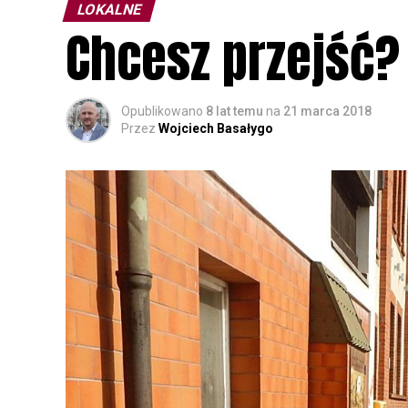
LOKALNE
Chcesz przejść? 
Opublikowano
8 lat temu
na
21 marca 2018
Przez
Wojciech Basałygo