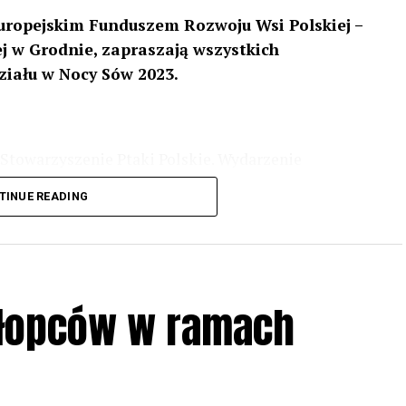
uropejskim Funduszem Rozwoju Wsi Polskiej –
 w Grodnie, zapraszają wszystkich
ziału w Nocy Sów 2023.
Stowarzyszenie Ptaki Polskie. Wydarzenie
3 r
. wg harmonogramu przedstawionego na
TINUE READING
iologii i zwyczajach sów, wystawy, quizy
w w terenie – w wybranych punktach terenowych
ziału w Akcji, włączenia się w aktywne
hłopców w ramach
iadczeń przy grillu.
Na wydarzenie obowiązują