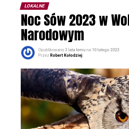
LOKALNE
Noc Sów 2023 w Wo
Narodowym
Opublikowano
3 lata temu
na
10 lutego 2023
Przez
Robert Kołodziej