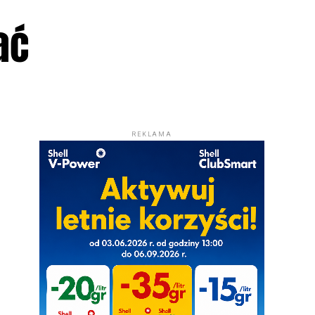
ać
REKLAMA