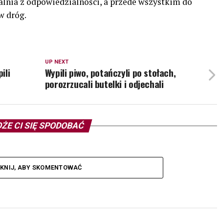
alnia z odpowiedzialności, a przede wszystkim do
w dróg.
UP NEXT
ili
Wypili piwo, potańczyli po stołach,
porozrzucali butelki i odjechali
ŻE CI SIĘ SPODOBAĆ
IKNIJ, ABY SKOMENTOWAĆ