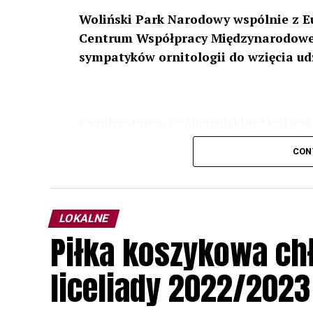
Woliński Park Narodowy wspólnie z E
Centrum Współpracy Międzynarodowej
sympatyków ornitologii do wzięcia ud
Koordynatorem Ogólnopolskim Akcji jest 
odbędzie się w dniach
24 i 25 lutego 202
CON
plakacie. W programie m. in. prelekcja o b
przyrodnicze o sowach, nasłuchiwania só
parku.
LOKALNE
Wszystkich uczestników zapraszamy do ud
Piłka koszykowa c
rozpoznawanie głosów sów i wymianę dośw
zapisy.
liceliady 2022/2023