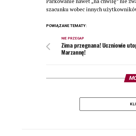
Parkowanie nawet „na chwilę” nie zw
szacunku wobec innych użytkownikó
POWIĄZANE TEMATY:
NIE PRZEGAP
Zima przegnana! Uczniowie utop
Marzannę!
MO
KL