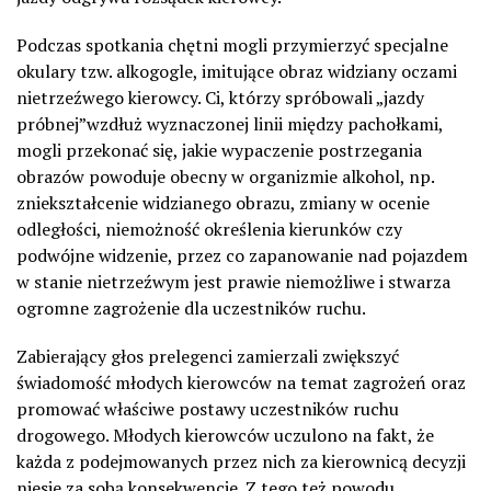
Podczas spotkania chętni mogli przymierzyć specjalne
okulary tzw. alkogogle, imitujące obraz widziany oczami
nietrzeźwego kierowcy. Ci, którzy spróbowali „jazdy
próbnej”wzdłuż wyznaczonej linii między pachołkami,
mogli przekonać się, jakie wypaczenie postrzegania
obrazów powoduje obecny w organizmie alkohol, np.
zniekształcenie widzianego obrazu, zmiany w ocenie
odległości, niemożność określenia kierunków czy
podwójne widzenie, przez co zapanowanie nad pojazdem
w stanie nietrzeźwym jest prawie niemożliwe i stwarza
ogromne zagrożenie dla uczestników ruchu.
Zabierający głos prelegenci zamierzali zwiększyć
świadomość młodych kierowców na temat zagrożeń oraz
promować właściwe postawy uczestników ruchu
drogowego. Młodych kierowców uczulono na fakt, że
każda z podejmowanych przez nich za kierownicą decyzji
niesie za sobą konsekwencje. Z tego też powodu