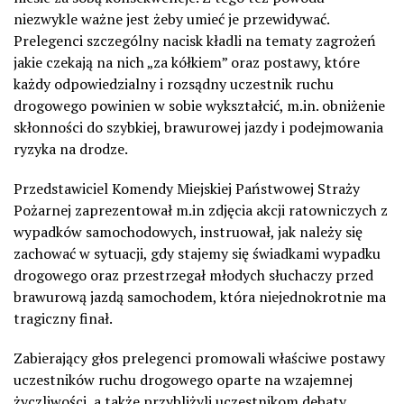
niezwykle ważne jest żeby umieć je przewidywać.
Prelegenci szczególny nacisk kładli na tematy zagrożeń
jakie czekają na nich „za kółkiem” oraz postawy, które
każdy odpowiedzialny i rozsądny uczestnik ruchu
drogowego powinien w sobie wykształcić, m.in. obniżenie
skłonności do szybkiej, brawurowej jazdy i podejmowania
ryzyka na drodze.
Przedstawiciel Komendy Miejskiej Państwowej Straży
Pożarnej zaprezentował m.in zdjęcia akcji ratowniczych z
wypadków samochodowych, instruował, jak należy się
zachować w sytuacji, gdy stajemy się świadkami wypadku
drogowego oraz przestrzegał młodych słuchaczy przed
brawurową jazdą samochodem, która niejednokrotnie ma
tragiczny finał.
Zabierający głos prelegenci promowali właściwe postawy
uczestników ruchu drogowego oparte na wzajemnej
życzliwości, a także przybliżyli uczestnikom debaty