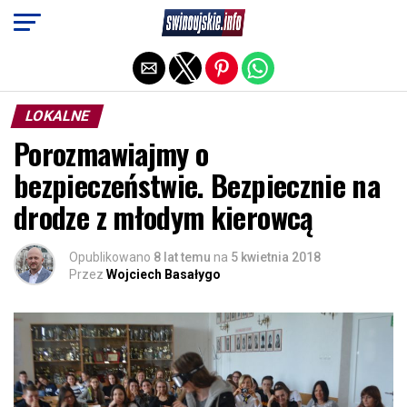
Exit mobile version
LOKALNE
Porozmawiajmy o
bezpieczeństwie. Bezpiecznie na
drodze z młodym kierowcą
Opublikowano
8 lat temu
na
5 kwietnia 2018
Przez
Wojciech Basałygo