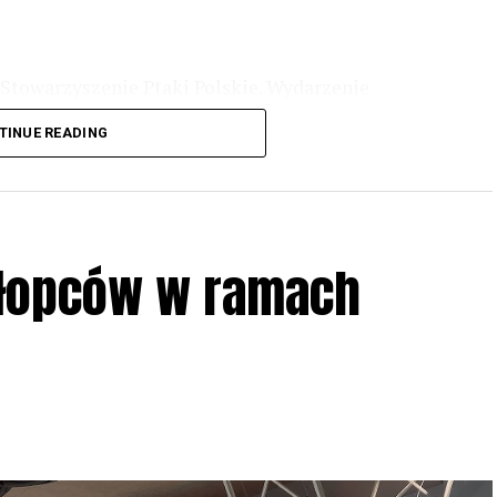
Stowarzyszenie Ptaki Polskie. Wydarzenie
3 r
. wg harmonogramu przedstawionego na
TINUE READING
iologii i zwyczajach sów, wystawy, quizy
w w terenie – w wybranych punktach terenowych
ziału w Akcji, włączenia się w aktywne
hłopców w ramach
iadczeń przy grillu.
Na wydarzenie obowiązują