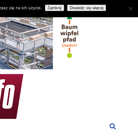
asz się na ich użycie.
Zamknij
Dowiedz się więcej