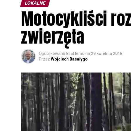
LOKALNE
Motocykliści roz
zwierzęta
Opublikowano
8 lat temu
na
29 kwietnia 2018
Przez
Wojciech Basałygo