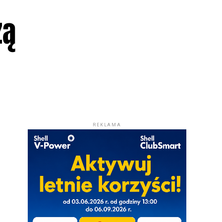
zą
REKLAMA