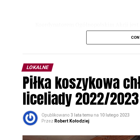
Koordynatorem Ogólnopolskim Akcji jest 
odbędzie się w dniach
24 i 25 lutego 202
CON
plakacie. W programie m. in. prelekcja o b
przyrodnicze o sowach, nasłuchiwania só
parku.
LOKALNE
Wszystkich uczestników zapraszamy do ud
Piłka koszykowa c
rozpoznawanie głosów sów i wymianę dośw
zapisy.
liceliady 2022/2023
Opublikowano
3 lata temu
na
10 lutego 2023
Przez
Robert Kołodziej