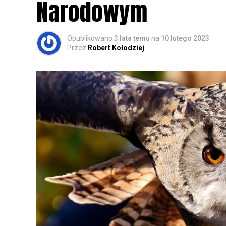
Narodowym
Opublikowano
3 lata temu
na
10 lutego 2023
Przez
Robert Kołodziej