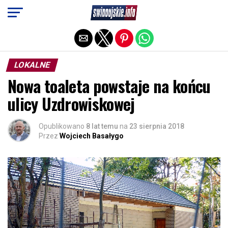
Exit mobile version
LOKALNE
Nowa toaleta powstaje na końcu
ulicy Uzdrowiskowej
Opublikowano
8 lat temu
na
23 sierpnia 2018
Przez
Wojciech Basałygo