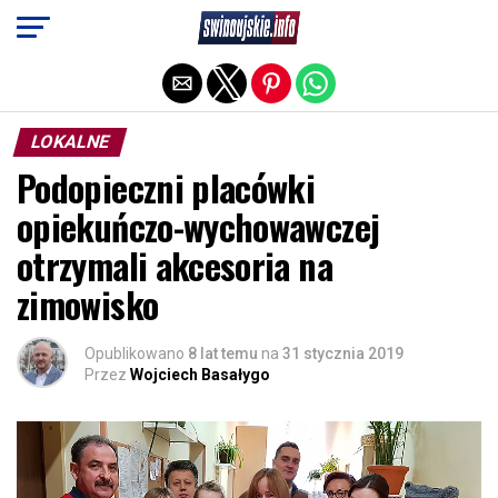
Exit mobile version
LOKALNE
Podopieczni placówki
opiekuńczo-wychowawczej
otrzymali akcesoria na
zimowisko
Opublikowano
8 lat temu
na
31 stycznia 2019
Przez
Wojciech Basałygo