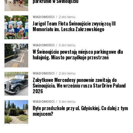
parkrunie w Świnoujściu
WIADOMOŚCI
2 dni temu
Jarigol Team Flota Świnoujście zwycięzcą III
Memoriału im. Leszka Zakrzewskiego
WIADOMOŚCI
5 dni temu
W Świnoujściu powstają miejsca parkingowe dla
hulajnóg. Miasto porządkuje przestrzeń
WIADOMOŚCI
2 dni temu
Zabytkowe Mercedesy ponownie zawitają do
Świnoujścia. We wrześniu rusza StarDrive Poland
2026
WIADOMOŚCI
3 dni temu
Byłe przedszkole przy ul. Gdyńskiej. Co dalej z tym
miejscem?