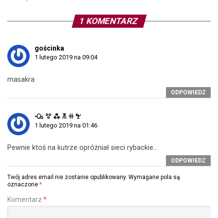
1 KOMENTARZ
gościnka
1 lutego 2019 na 09:04
masakra
ODPOWIEDZ
ꘐ ꖜ ꗈ ꕧ ꔠ ꖟ
1 lutego 2019 na 01:46
Pewnie ktoś na kutrze opróżniał sieci rybackie…
ODPOWIEDZ
Twój adres email nie zostanie opublikowany.
Wymagane pola są
oznaczone
*
Komentarz
*