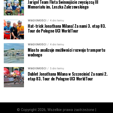
Jarigol Team Flota Świnoujście zwycięzcą III
Memoriału im. Leszka Zakrzewskiego
WIADOMOŚCI
4 dni temu
Hat-trick Jonathana Milana! Za nami 3. etap 83.
Tour de Pologne UCI WorldTour
WIADOMOŚCI
4 dni temu
Miasto analizuje możliwości rozwoju transportu
wodnego
WIADOMOŚCI
5 dni temu
Dublet Jonathana Milana w Szczecinie! Za nami 2.
etap 83. Tour de Pologne UCI WorldTour
© Copyright 2026, Wszelkie prawa zastrzeżone |