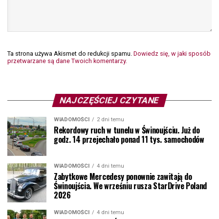
Ta strona używa Akismet do redukcji spamu.
Dowiedz się, w jaki sposób
przetwarzane są dane Twoich komentarzy.
NAJCZĘŚCIEJ CZYTANE
WIADOMOŚCI
2 dni temu
Rekordowy ruch w tunelu w Świnoujściu. Już do
godz. 14 przejechało ponad 11 tys. samochodów
WIADOMOŚCI
4 dni temu
Zabytkowe Mercedesy ponownie zawitają do
Świnoujścia. We wrześniu rusza StarDrive Poland
2026
WIADOMOŚCI
4 dni temu