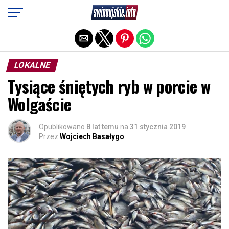
Exit mobile version
LOKALNE
Tysiące śniętych ryb w porcie w
Wolgaście
Opublikowano
8 lat temu
na
31 stycznia 2019
Przez
Wojciech Basałygo