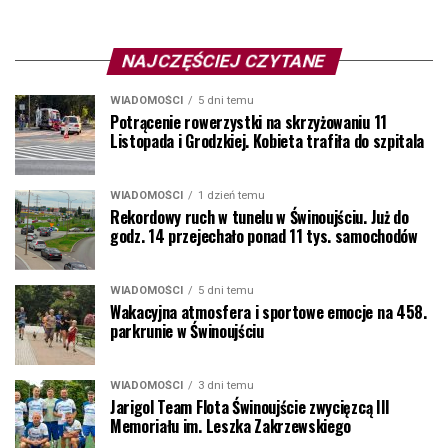
NAJCZĘŚCIEJ CZYTANE
WIADOMOŚCI
5 dni temu
Potrącenie rowerzystki na skrzyżowaniu 11
Listopada i Grodzkiej. Kobieta trafiła do szpitala
WIADOMOŚCI
1 dzień temu
Rekordowy ruch w tunelu w Świnoujściu. Już do
godz. 14 przejechało ponad 11 tys. samochodów
WIADOMOŚCI
5 dni temu
Wakacyjna atmosfera i sportowe emocje na 458.
parkrunie w Świnoujściu
WIADOMOŚCI
3 dni temu
Jarigol Team Flota Świnoujście zwycięzcą III
Memoriału im. Leszka Zakrzewskiego