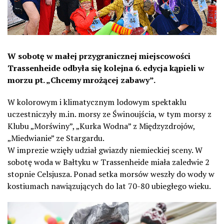
W sobotę w małej przygranicznej miejscowości
Trassenheide odbyła się kolejna 6. edycja kąpieli w
morzu pt. „Chcemy mrożącej zabawy”.
W kolorowym i klimatycznym lodowym spektaklu
uczestniczyły m.in. morsy ze Świnoujścia, w tym morsy z
Klubu „Morświny”, „Kurka Wodna” z Międzyzdrojów,
„Miedwianie” ze Stargardu.
W imprezie wzięły udział gwiazdy niemieckiej sceny. W
sobotę woda w Bałtyku w Trassenheide miała zaledwie 2
stopnie Celsjusza. Ponad setka morsów weszły do wody w
kostiumach nawiązujących do lat 70-80 ubiegłego wieku.