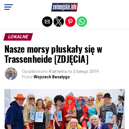
Exit mobile version
LOKALNE
Nasze morsy pluskały się w
Trassenheide [ZDJĘCIA]
Opublikowano
8 lat temu
na
2 lutego 2019
Przez
Wojciech Basałygo