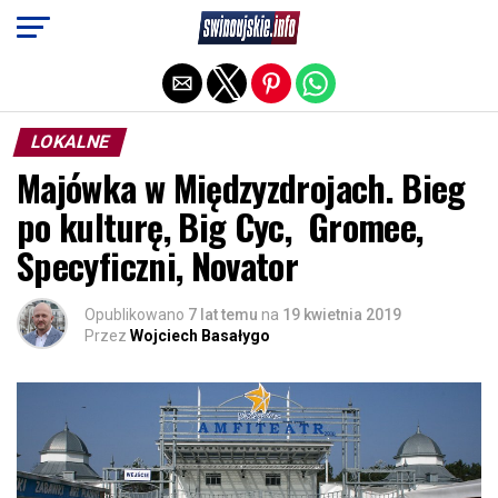
Exit mobile version
LOKALNE
Majówka w Międzyzdrojach. Bieg
po kulturę, Big Cyc, Gromee,
Specyficzni, Novator
Opublikowano
7 lat temu
na
19 kwietnia 2019
Przez
Wojciech Basałygo