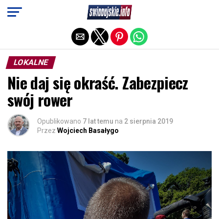
Exit mobile version
LOKALNE
Nie daj się okraść. Zabezpiecz
swój rower
Opublikowano
7 lat temu
na
2 sierpnia 2019
Przez
Wojciech Basałygo