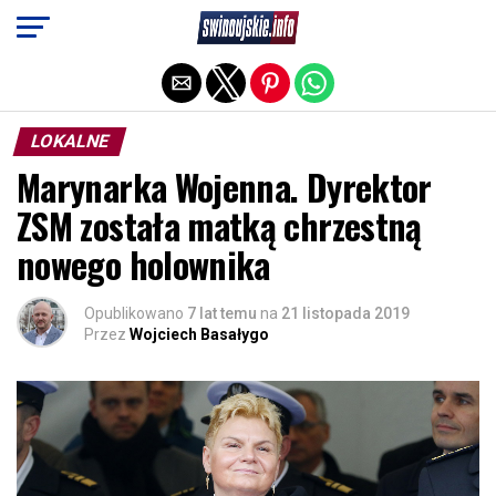
Exit mobile version
LOKALNE
Marynarka Wojenna. Dyrektor
ZSM została matką chrzestną
nowego holownika
Opublikowano
7 lat temu
na
21 listopada 2019
Przez
Wojciech Basałygo