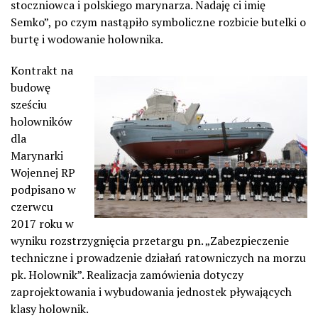
stoczniowca i polskiego marynarza. Nadaję ci imię
Semko”, po czym nastąpiło symboliczne rozbicie butelki o
burtę i wodowanie holownika.
Kontrakt na
budowę
sześciu
holowników
dla
Marynarki
Wojennej RP
podpisano w
czerwcu
2017 roku w
wyniku rozstrzygnięcia przetargu pn. „Zabezpieczenie
techniczne i prowadzenie działań ratowniczych na morzu
pk. Holownik”. Realizacja zamówienia dotyczy
zaprojektowania i wybudowania jednostek pływających
klasy holownik.