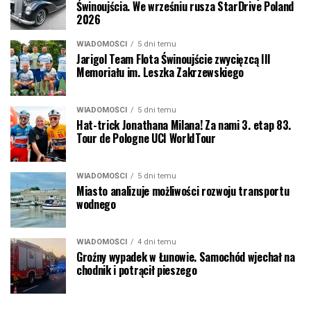
Świnoujścia. We wrześniu rusza StarDrive Poland
2026
WIADOMOŚCI
5 dni temu
Jarigol Team Flota Świnoujście zwycięzcą III
Memoriału im. Leszka Zakrzewskiego
WIADOMOŚCI
5 dni temu
Hat-trick Jonathana Milana! Za nami 3. etap 83.
Tour de Pologne UCI WorldTour
WIADOMOŚCI
5 dni temu
Miasto analizuje możliwości rozwoju transportu
wodnego
WIADOMOŚCI
4 dni temu
Groźny wypadek w Łunowie. Samochód wjechał na
chodnik i potrącił pieszego