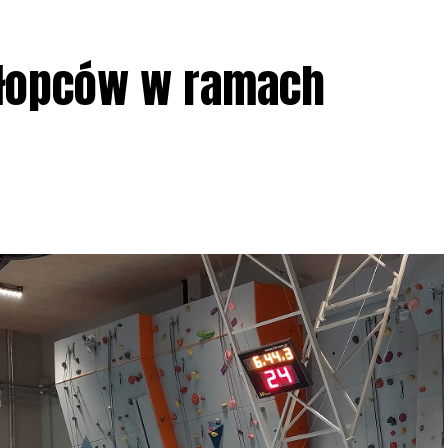
ziału w Akcji, włączenia się w aktywne
hłopców w ramach
iadczeń przy grillu.
Na wydarzenie obowiązują