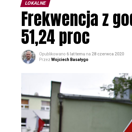
LOKALNE
Frekwencja z god
51,24 proc
Opublikowano
6 lat temu
na
28 czerwca 2020
Przez
Wojciech Basałygo