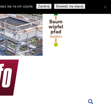
asz się na ich użycie.
Zamknij
Dowiedz się więcej