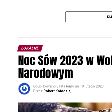
KL
LOKALNE
Noc Sów 2023 w Wo
Narodowym
Opublikowano
3 lata temu
na
10 lutego 2023
Przez
Robert Kołodziej