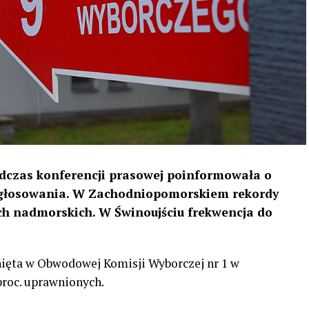
czas konferencji prasowej poinformowała o
u głosowania. W Zachodniopomorskiem rekordy
h nadmorskich. W Świnoujściu frekwencja do
nięta w Obwodowej Komisji Wyborczej nr 1 w
proc. uprawnionych.