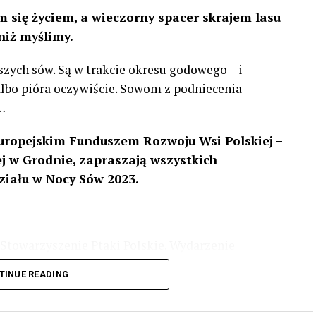
 się życiem, a wieczorny spacer skrajem lasu
niż myślimy.
szych sów. Są w trakcie okresu godowego – i
 albo pióra oczywiście. Sowom z podniecenia –
…
uropejskim Funduszem Rozwoju Wsi Polskiej –
 w Grodnie, zapraszają wszystkich
ziału w Nocy Sów 2023.
Stowarzyszenie Ptaki Polskie. Wydarzenie
3 r
. wg harmonogramu przedstawionego na
TINUE READING
iologii i zwyczajach sów, wystawy, quizy
w w terenie – w wybranych punktach terenowych