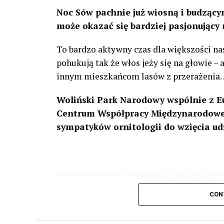
Noc Sów pachnie już wiosną i budzącym
może okazać się bardziej pasjonujący 
To bardzo aktywny czas dla większości na
pohukują tak że włos jeży się na głowie –
innym mieszkańcom lasów z przerażenia
Woliński Park Narodowy wspólnie z E
Centrum Współpracy Międzynarodowej
sympatyków ornitologii do wzięcia ud
Koordynatorem Ogólnopolskim Akcji jest 
odbędzie się w dniach
24 i 25 lutego 202
CON
plakacie. W programie m. in. prelekcja o b
przyrodnicze o sowach, nasłuchiwania só