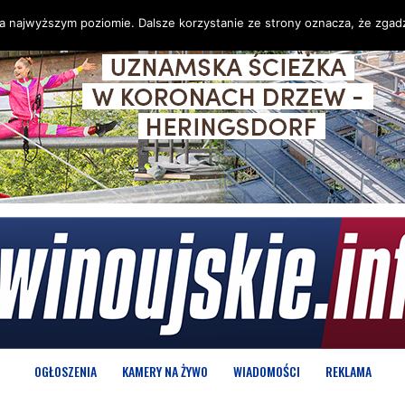
na najwyższym poziomie. Dalsze korzystanie ze strony oznacza, że zgadz
OGŁOSZENIA
KAMERY NA ŻYWO
WIADOMOŚCI
REKLAMA