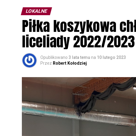
parku.
LOKALNE
Wszystkich uczestników zapraszamy do ud
Piłka koszykowa c
rozpoznawanie głosów sów i wymianę dośw
zapisy.
liceliady 2022/2023
Opublikowano
3 lata temu
na
10 lutego 2023
Przez
Robert Kołodziej