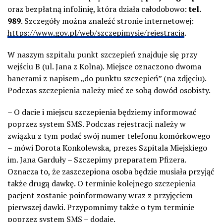
oraz bezpłatną infolinię, która działa całodobowo:
tel.
989
. Szczegóły można znaleźć stronie internetowej:
https://www.gov.pl/web/szczepimysie/rejestracja
.
W naszym szpitalu punkt szczepień znajduje się przy
wejściu B (ul. Jana z Kolna). Miejsce oznaczono dwoma
banerami z napisem „do punktu szczepień” (na zdjęciu).
Podczas szczepienia należy mieć ze sobą dowód osobisty.
– O dacie i miejscu szczepienia będziemy informować
poprzez system SMS. Podczas rejestracji należy w
związku z tym podać swój numer telefonu komórkowego
– mówi Dorota Konkolewska, prezes Szpitala Miejskiego
im. Jana Garduły – Szczepimy preparatem Pfizera.
Oznacza to, że zaszczepiona osoba będzie musiała przyjąć
także drugą dawkę. O terminie kolejnego szczepienia
pacjent zostanie poinformowany wraz z przyjęciem
pierwszej dawki. Przypomnimy także o tym terminie
poprzez system SMS – dodaje.