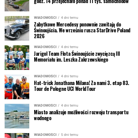
godz. 14 przejechało ponad 11 tys. samochodów
WIADOMOŚCI
4 dni temu
Zabytkowe Mercedesy ponownie zawitają do
Świnoujścia. We wrześniu rusza StarDrive Poland
2026
WIADOMOŚCI
4 dni temu
Jarigol Team Flota Świnoujście zwycięzcą III
Memoriału im. Leszka Zakrzewskiego
WIADOMOŚCI
4 dni temu
Hat-trick Jonathana Milana! Za nami 3. etap 83.
Tour de Pologne UCI WorldTour
WIADOMOŚCI
4 dni temu
Miasto analizuje możliwości rozwoju transportu
wodnego
WIADOMOŚCI
5 dni temu