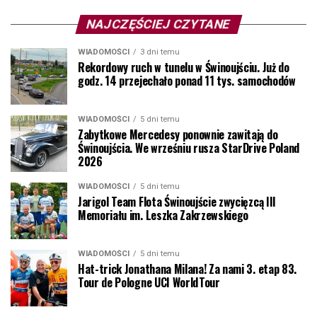
NAJCZĘŚCIEJ CZYTANE
WIADOMOŚCI
3 dni temu
Rekordowy ruch w tunelu w Świnoujściu. Już do
godz. 14 przejechało ponad 11 tys. samochodów
WIADOMOŚCI
5 dni temu
Zabytkowe Mercedesy ponownie zawitają do
Świnoujścia. We wrześniu rusza StarDrive Poland
2026
WIADOMOŚCI
5 dni temu
Jarigol Team Flota Świnoujście zwycięzcą III
Memoriału im. Leszka Zakrzewskiego
WIADOMOŚCI
5 dni temu
Hat-trick Jonathana Milana! Za nami 3. etap 83.
Tour de Pologne UCI WorldTour