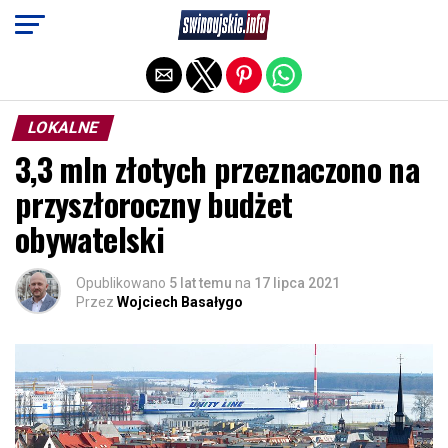
Exit mobile version
LOKALNE
3,3 mln złotych przeznaczono na
przyszłoroczny budżet
obywatelski
Opublikowano
5 lat temu
na
17 lipca 2021
Przez
Wojciech Basałygo