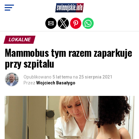
Exit mobile version
LOKALNE
Mammobus tym razem zaparkuje
przy szpitalu
Opublikowano
5 lat temu
na
25 sierpnia 2021
Przez
Wojciech Basałygo