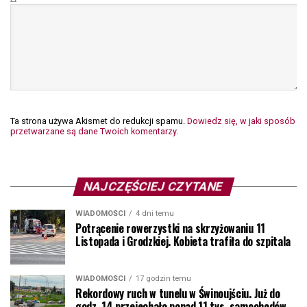
Ta strona używa Akismet do redukcji spamu.
Dowiedz się, w jaki sposób
przetwarzane są dane Twoich komentarzy.
NAJCZĘŚCIEJ CZYTANE
WIADOMOŚCI
4 dni temu
Potrącenie rowerzystki na skrzyżowaniu 11
Listopada i Grodzkiej. Kobieta trafiła do szpitala
WIADOMOŚCI
17 godzin temu
Rekordowy ruch w tunelu w Świnoujściu. Już do
godz. 14 przejechało ponad 11 tys. samochodów