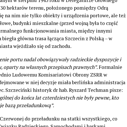
nym w sierpniu 1945 roku w Delegaturze Głównego
30 hektarów terenu, położonego pomiędzy Odrą
ę na nim nie tylko obiekty i urządzenia portowe, ale też
łowe, budynki mieszkalne (przed wojną była to część
normalnego funkcjonowania miasta, między innymi
n biegła główna trasa łącząca Szczecin z Polską – w
asta wjeżdżało się od zachodu.
renie portu nadal obowiązywały radzieckie dyspozycje i
y, oparty na własnych przepisach prawnych”.
Formalnie
rednio Ludowemu Komisariatowi Obrony ZSRR w
ejmowane w niej decyzje miała berlińska administracja
ec. Szczeciński historyk dr hab. Ryszard Techman pisze:
gólnej do końca lat czterdziestych nie były pewne, kto
uje bazą przeładunkową”.
 Czerwonej do przeładunku na statki wszystkiego, co
Związku Radzieckiego. Samochodami i barkami