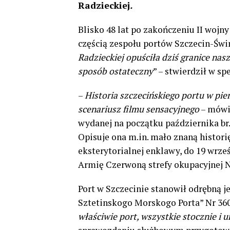
Radzieckiej
.
Blisko 48 lat po zakończeniu II wojny
częścią zespołu portów Szczecin-Świn
Radzieckiej opuściła dziś granice na
sposób ostateczny
” – stwierdził w s
–
Historia szczecińskiego portu w pi
scenariusz filmu sensacyjnego
– mów
wydanej na początku października br
Opisuje ona m.in. mało znaną histori
eksterytorialnej enklawy, do 19 wrześ
Armię Czerwoną strefy okupacyjnej N
Port w Szczecinie stanowił odrębną j
Sztetinskogo Morskogo Porta” Nr 36
właściwie port, wszystkie stocznie i