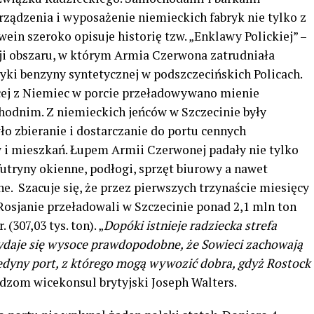
rządzenia i wyposażenie niemieckich fabryk nie tylko z
swein szeroko opisuje historię tzw. „Enklawy Polickiej” –
ji obszaru, w którym Armia Czerwona zatrudniała
ki benzyny syntetycznej w podszczecińskich Policach.
ej z Niemiec w porcie przeładowywano mienie
odnim. Z niemieckich jeńców w Szczecinie były
o zbieranie i dostarczanie do portu cennych
 mieszkań. Łupem Armii Czerwonej padały nie tylko
futryny okienne, podłogi, sprzęt biurowy a nawet
. Szacuje się, że przez pierwszych trzynaście miesięcy
 – Rosjanie przeładowali w Szczecinie ponad 2,1 mln ton
(307,03 tys. ton). „
Dopóki istnieje radziecka strefa
wydaje się wysoce prawdopodobne, że Sowieci zachowają
 jedyny port, z którego mogą wywozić dobra, gdyż Rostock
zom wicekonsul brytyjski Joseph Walters.