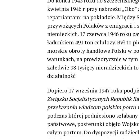
Do końca 1945 roku do szczecińskiego
kwietnia 1946 r. przy nabrzeżu „Oko”
repatriantami na pokładzie. Między 
przywożących Polaków z emigracji i 
niemieckich. 17 czerwca 1946 roku z
ładunkiem 491 ton celulozy. Był to p
morskie obroty handlowe Polski w p
warunkach, na prowizorycznie w tym
zaledwie 98 tysięcy nieradzieckich t
działalność
Dopiero 17 września 1947 roku podp
Związku Socjalistycznych Republik Ra
przekazaniu władzom polskim portu w
podczas której podniesiono szlabany
państwowe, posterunki objęło Wojsko 
całym portem. Do dyspozycji radzieck