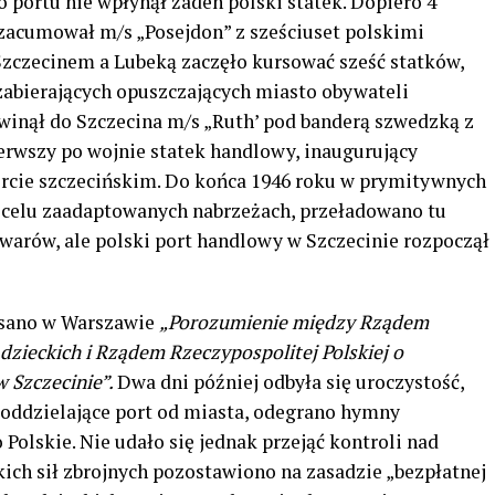
 portu nie wpłynął żaden polski statek. Dopiero 4
 zacumował m/s „Posejdon” z sześciuset polskimi
Szczecinem a Lubeką zaczęło kursować sześć statków,
zabierających opuszczających miasto obywateli
awinął do Szczecina m/s „Ruth’ pod banderą szwedzką z
ierwszy po wojnie statek handlowy, inaugurujący
orcie szczecińskim. Do końca 1946 roku w prymitywnych
 celu zaadaptowanych nabrzeżach, przeładowano tu
owarów, ale polski port handlowy w Szczecinie rozpoczął
isano w Warszawie
„Porozumienie między Rządem
dzieckich i Rządem Rzeczypospolitej Polskiej o
 Szczecinie”.
Dwa dni później odbyła się uroczystość,
 oddzielające port od miasta, odegrano hymny
Polskie. Nie udało się jednak przejąć kontroli nad
ich sił zbrojnych pozostawiono na zasadzie „bezpłatnej