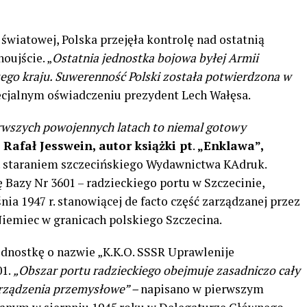
 światowej, Polska przejęła kontrolę nad ostatnią
oujście. „
Ostatnia jednostka bojowa byłej Armii
szego kraju. Suwerenność Polski została potwierdzona w
pecjalnym oświadczeniu prezydent Lech Wałęsa.
erwszych powojennych latach to niemal gotowy
i
Rafał Jesswein, autor książki pt
.
„Enklawa”,
. staraniem szczecińskiego Wydawnictwa KAdruk.
ę Bazy Nr 3601 – radzieckiego portu w Szczecinie,
nia 1947 r. stanowiącej de facto część zarządzanej przez
iemiec w granicach polskiego Szczecina.
ednostkę o nazwie „K.K.O. SSSR Uprawlenije
01.
„Obszar portu radzieckiego obejmuje zasadniczo cały
 urządzenia przemysłowe” –
napisano w pierwszym