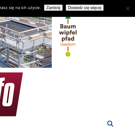
asz się na ich użycie.
Zamknij
Dowiedz się więcej