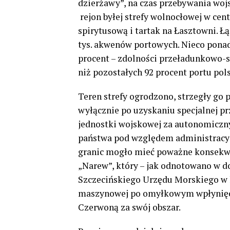
dzierżawy”, na czas przebywania woj
rejon byłej strefy wolnocłowej w cen
spirytusową i tartak na Łasztowni. Ł
tys. akwenów portowych. Nieco ponad
procent – zdolności przeładunkowo-s
niż pozostałych 92 procent portu pol
Teren strefy ogrodzono, strzegły go 
wyłącznie po uzyskaniu specjalnej pr
jednostki wojskowej za autonomiczny
państwa pod względem administracy
granic mogło mieć poważne konsekwen
„Narew”, który – jak odnotowano w 
Szczecińskiego Urzędu Morskiego w la
maszynowej po omyłkowym wpłynięc
Czerwoną za swój obszar.