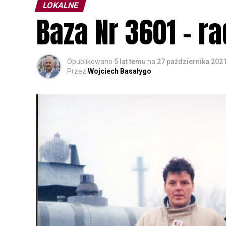
LOKALNE
Baza Nr 3601 – r
Opublikowano
5 lat temu
na
27 października 202
Przez
Wojciech Basałygo