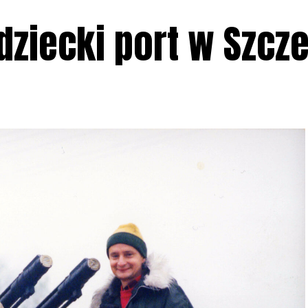
adziecki port w Szcz
1