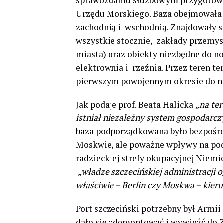
sprawozdaniu służbowym przygotowa
Urzędu Morskiego. Baza obejmowała 
zachodnią i wschodnią. Znajdowały si
wszystkie stocznie, zakłady przemys
miasta) oraz obiekty niezbędne do 
elektrownia i rzeźnia. Przez teren te
pierwszym powojennym okresie do mi
Jak podaje prof. Beata Halicka
„na te
istniał niezależny system gospodarcz
baza podporządkowana było bezpoś
Moskwie, ale poważne wpływy na pod
radzieckiej strefy okupacyjnej Niemi
„władze szczecińskiej administracji o
właściwie – Berlin czy Moskwa – kier
Port szczeciński potrzebny był Armii
dało się zdemontować i wywieźć do 