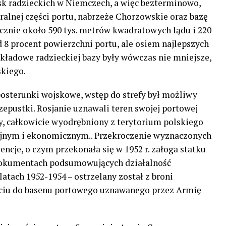
sk radzieckich w Niemczech, a więc bezterminowo,
tralnej części portu, nabrzeże Chorzowskie oraz bazę
ącznie około 590 tys. metrów kwadratowych lądu i 220
 8 procent powierzchni portu, ale osiem najlepszych
kładowe radzieckiej bazy były wówczas nie mniejsze,
skiego.
posterunki wojskowe, wstęp do strefy był możliwy
zepustki. Rosjanie uznawali teren swojej portowej
, całkowicie wyodrębniony z terytorium polskiego
jnym i ekonomicznym.. Przekroczenie wyznaczonych
cje, o czym przekonała się w 1952 r. załoga statku
dokumentach podsumowujących działalność
tach 1952-1954 – ostrzelany został z broni
iu do basenu portowego uznawanego przez Armię