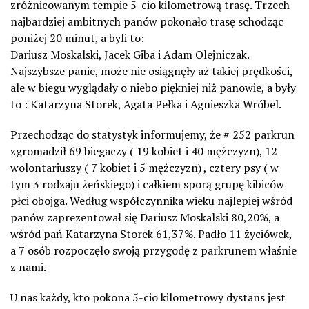
zróżnicowanym tempie 5-cio kilometrową trasę. Trzech
najbardziej ambitnych panów pokonało trasę schodząc
poniżej 20 minut, a byli to:
Dariusz Moskalski, Jacek Giba i Adam Olejniczak.
Najszybsze panie, może nie osiągnęły aż takiej prędkości,
ale w biegu wyglądały o niebo piękniej niż panowie, a były
to : Katarzyna Storek, Agata Pełka i Agnieszka Wróbel.
Przechodząc do statystyk informujemy, że # 252 parkrun
zgromadził 69 biegaczy ( 19 kobiet i 40 mężczyzn), 12
wolontariuszy ( 7 kobiet i 5 mężczyzn) , cztery psy ( w
tym 3 rodzaju żeńskiego) i całkiem sporą grupę kibiców
płci obojga. Według współczynnika wieku najlepiej wśród
panów zaprezentował się Dariusz Moskalski 80,20%, a
wśród pań Katarzyna Storek 61,37%. Padło 11 życiówek,
a 7 osób rozpoczęło swoją przygodę z parkrunem właśnie
z nami.
U nas każdy, kto pokona 5-cio kilometrowy dystans jest