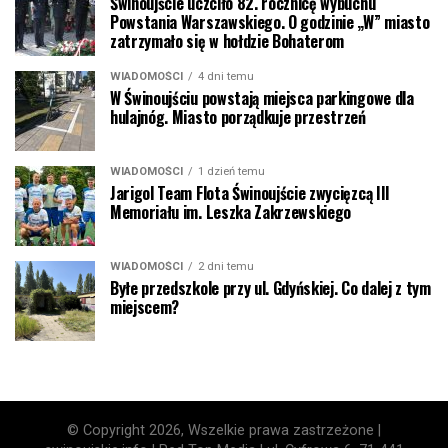
Świnoujście uczciło 82. rocznicę wybuchu
Powstania Warszawskiego. O godzinie „W” miasto
zatrzymało się w hołdzie Bohaterom
WIADOMOŚCI
4 dni temu
W Świnoujściu powstają miejsca parkingowe dla
hulajnóg. Miasto porządkuje przestrzeń
WIADOMOŚCI
1 dzień temu
Jarigol Team Flota Świnoujście zwycięzcą III
Memoriału im. Leszka Zakrzewskiego
WIADOMOŚCI
2 dni temu
Byłe przedszkole przy ul. Gdyńskiej. Co dalej z tym
miejscem?
© Copyright 2026, Wszelkie prawa zastrzeżone |