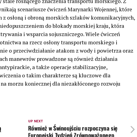
y stale rosnącego znaczenia transportu morskiego. Z
ynikają scenariusze ćwiczeń Marynarki Wojennej, które
ch z osłoną i obroną morskich szlaków komunikacyjnych,
iedopuszczeniem do blokady morskiej kraju, która
trywania i wsparcia sojuszniczego. Wiele ćwiczeń
otnictwa na rzecz osłony transportu morskiego i
nie o przeciwdziałanie atakom z wody i powietrza oraz
ch manewrów prowadzone są również działania
typirackie, a także operacje stabilizacyjne,
iczenia o takim charakterze są kluczowe dla
 na morzu koniecznej dla niezakłóconego rozwoju
UP NEXT
ą
Również w Świnoujściu rozpoczyna się
Europejski Tydzień Zrównoważonego