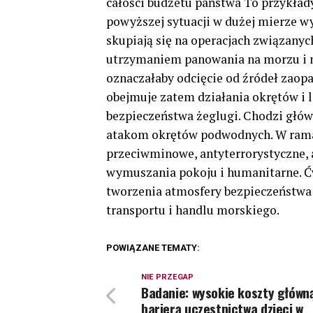
całości budżetu państwa To przykład
powyższej sytuacji w dużej mierze w
skupiają się na operacjach związany
utrzymaniem panowania na morzu i n
oznaczałaby odcięcie od źródeł zaopa
obejmuje zatem działania okrętów i l
bezpieczeństwa żeglugi. Chodzi głów
atakom okrętów podwodnych. W rama
przeciwminowe, antyterrorystyczne, an
wymuszania pokoju i humanitarne. Ćw
tworzenia atmosfery bezpieczeństwa
transportu i handlu morskiego.
POWIĄZANE TEMATY:
NIE PRZEGAP
Badanie: wysokie koszty główn
barierą uczestnictwa dzieci w