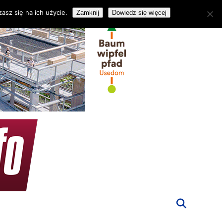
asz się na ich użycie.
Zamknij
Dowiedz się więcej