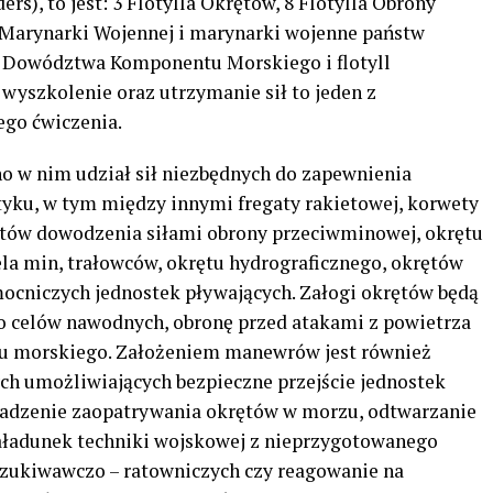
rs), to jest: 3 Flotylla Okrętów, 8 Flotylla Obrony
 Marynarki Wojennej i marynarki wojenne państw
e Dowództwa Komponentu Morskiego i flotyll
wyszkolenie oraz utrzymanie sił to jeden z
go ćwiczenia.
o w nim udział sił niezbędnych do zapewnienia
yku, w tym między innymi fregaty rakietowej, korwety
ętów dowodzenia siłami obrony przeciwminowej, okrętu
la min, trałowców, okrętu hydrograficznego, okrętów
ocniczych jednostek pływających. Załogi okrętów będą
 do celów nawodnych, obronę przed atakami z powietrza
rtu morskiego. Założeniem manewrów jest również
h umożliwiających bezpieczne przejście jednostek
adzenie zaopatrywania okrętów w morzu, odtwarzanie
załadunek techniki wojskowej z nieprzygotowanego
szukiwawczo – ratowniczych czy reagowanie na