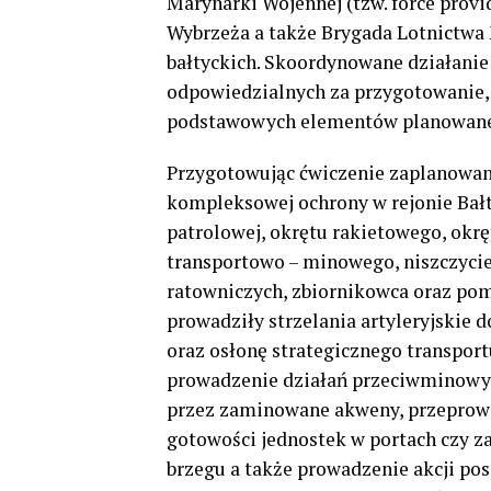
Marynarki Wojennej (tzw. force provide
Wybrzeża a także Brygada Lotnictwa
bałtyckich. Skoordynowane działani
odpowiedzialnych za przygotowanie, 
podstawowych elementów planowane
Przygotowując ćwiczenie zaplanowan
kompleksowej ochrony w rejonie Bałt
patrolowej, okrętu rakietowego, okr
transportowo – minowego, niszczycie
ratowniczych, zbiornikowca oraz pom
prowadziły strzelania artyleryjskie
oraz osłonę strategicznego transpo
prowadzenie działań przeciwminowyc
przez zaminowane akweny, przeprow
gotowości jednostek w portach czy 
brzegu a także prowadzenie akcji po