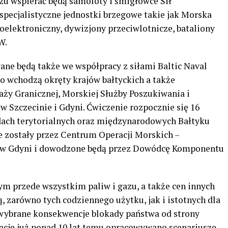
u wspierać będą samoloty i śmigłowce Sił
specjalistyczne jednostki brzegowe takie jak Morska
oelektroniczny, dywizjony przeciwlotnicze, bataliony
W.
ne będą także we współpracy z siłami Baltic Naval
 wchodzą okręty krajów bałtyckich a także
aży Granicznej, Morskiej Służby Poszukiwania i
 Szczecinie i Gdyni. Ćwiczenie rozpocznie się 16
dach terytorialnych oraz międzynarodowych Bałtyku
zostały przez Centrum Operacji Morskich –
 Gdyni i dowodzone będą przez Dowódcę Komponentu
m przede wszystkim paliw i gazu, a także cen innych
 zarówno tych codziennego użytku, jak i istotnych dla
 wybrane konsekwencje blokady państwa od strony
uację już ponad 10 lat temu opracowywano scenariusze