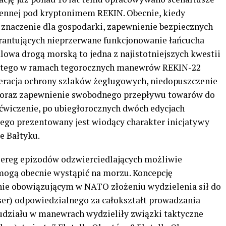
ennej pod kryptonimem REKIN. Obecnie, kiedy
 znaczenie dla gospodarki, zapewnienie bezpiecznych
rantujących nieprzerwane funkcjonowanie łańcucha
owa drogą morską to jedna z najistotniejszych kwestii
 Dlatego w ramach tegorocznych manewrów REKIN-22
racja ochrony szlaków żeglugowych, niedopuszczenie
 oraz zapewnienie swobodnego przepływu towarów do
 ćwiczenie, po ubiegłorocznych dwóch edycjach
o prezentowany jest wiodący charakter inicjatywy
e Bałtyku.
ereg epizodów odzwierciedlających możliwie
mogą obecnie wystąpić na morzu. Koncepcję
nie obowiązującym w NATO złożeniu wydzielenia sił do
er) odpowiedzialnego za całokształt prowadzania
 udziału w manewrach wydzieliły związki taktyczne