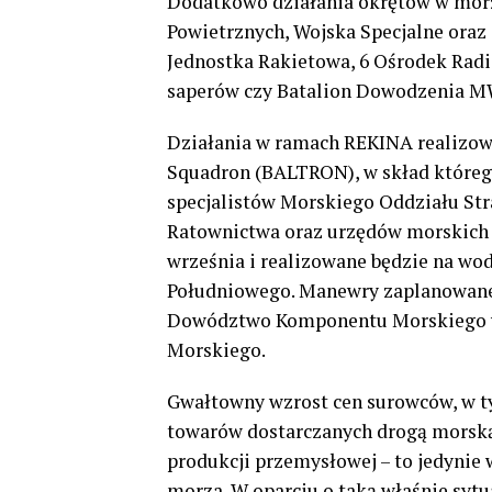
Dodatkowo działania okrętów w morz
Powietrznych, Wojska Specjalne oraz 
Jednostka Rakietowa, 6 Ośrodek Radi
saperów czy Batalion Dowodzenia M
Działania w ramach REKINA realizowa
Squadron (BALTRON), w skład którego
specjalistów Morskiego Oddziału Str
Ratownictwa oraz urzędów morskich w
września i realizowane będzie na wo
Południowego. Manewry zaplanowane 
Dowództwo Komponentu Morskiego w
Morskiego.
Gwałtowny wzrost cen surowców, w ty
towarów dostarczanych drogą morską,
produkcji przemysłowej – to jedynie
morza. W oparciu o taką właśnie syt