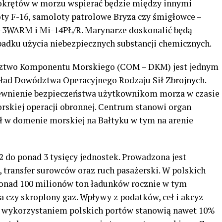
 okrętów w morzu wspierać będzie między innymi
ty F-16, samoloty patrolowe Bryza czy śmigłowce –
-3WARM i Mi-14PŁ/R. Marynarze doskonalić będą
adku użycia niebezpiecznych substancji chemicznych.
dztwo Komponentu Morskiego (COM – DKM) jest jednym
ład Dowództwa Operacyjnego Rodzaju Sił Zbrojnych.
ewnienie bezpieczeństwa użytkownikom morza w czasie
rskiej operacji obronnej. Centrum stanowi organ
ił w domenie morskiej na Bałtyku w tym na arenie
 do ponad 3 tysięcy jednostek. Prowadzona jest
ransfer surowców oraz ruch pasażerski. W polskich
ponad 100 milionów ton ładunków rocznie w tym
a czy skroplony gaz. Wpływy z podatków, ceł i akcyz
 wykorzystaniem polskich portów stanowią nawet 10%