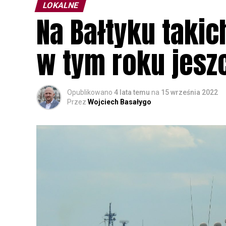
LOKALNE
Na Bałtyku tak
w tym roku jeszc
Opublikowano
4 lata temu
na
15 września 2022
Przez
Wojciech Basałygo