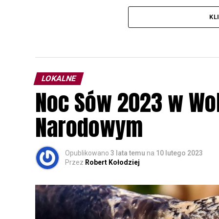
KL
LOKALNE
Noc Sów 2023 w Wo
Narodowym
Opublikowano
3 lata temu
na
10 lutego 2023
Przez
Robert Kołodziej