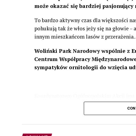
może okazać się bardziej pasjonujący 
To bardzo aktywny czas dla większości na
pohukują tak że włos jeży się na głowie –
innym mieszkańcom lasów z przerażenia
Woliński Park Narodowy wspólnie z E
Centrum Współpracy Międzynarodowej
sympatyków ornitologii do wzięcia ud
Koordynatorem Ogólnopolskim Akcji jest 
odbędzie się w dniach
24 i 25 lutego 202
CON
plakacie. W programie m. in. prelekcja o b
przyrodnicze o sowach, nasłuchiwania só
parku.