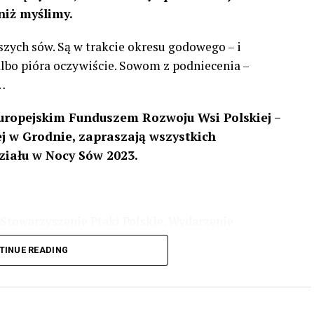
niż myślimy.
szych sów. Są w trakcie okresu godowego – i
 albo pióra oczywiście. Sowom z podniecenia –
…
uropejskim Funduszem Rozwoju Wsi Polskiej –
 w Grodnie, zapraszają wszystkich
ziału w Nocy Sów 2023.
Stowarzyszenie Ptaki Polskie. Wydarzenie
3 r
. wg harmonogramu przedstawionego na
TINUE READING
iologii i zwyczajach sów, wystawy, quizy
w w terenie – w wybranych punktach terenowych