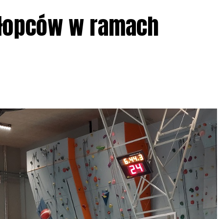
ziału w Akcji, włączenia się w aktywne
hłopców w ramach
iadczeń przy grillu.
Na wydarzenie obowiązują