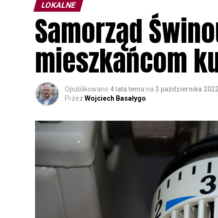
LOKALNE
Samorząd Świno
mieszkańcom kup
Opublikowano
4 lata temu
na
3 października 202
Przez
Wojciech Basałygo