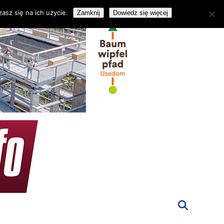
asz się na ich użycie.
Zamknij
Dowiedz się więcej