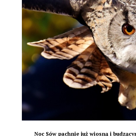
Noc Sów pachnie już wiosną i budzącym