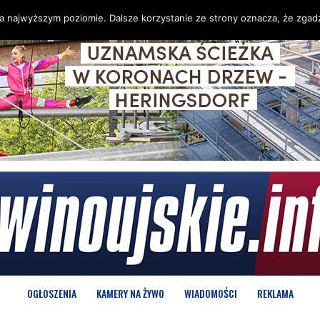
na najwyższym poziomie. Dalsze korzystanie ze strony oznacza, że zgadz
OGŁOSZENIA
KAMERY NA ŻYWO
WIADOMOŚCI
REKLAMA