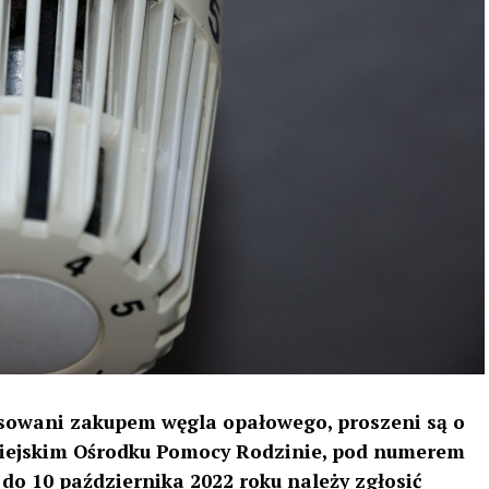
esowani zakupem węgla opałowego, proszeni są o
iejskim Ośrodku Pomocy Rodzinie, pod numerem
 do 10 października 2022 roku należy zgłosić