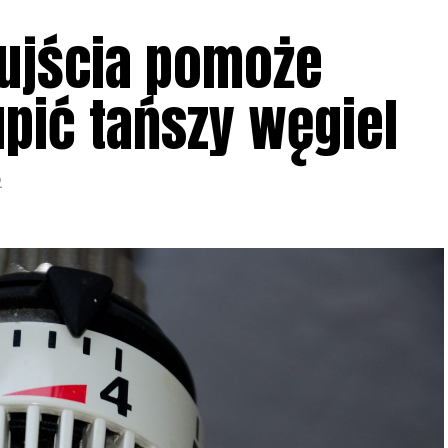
ujścia pomoże
ić tańszy węgiel
2