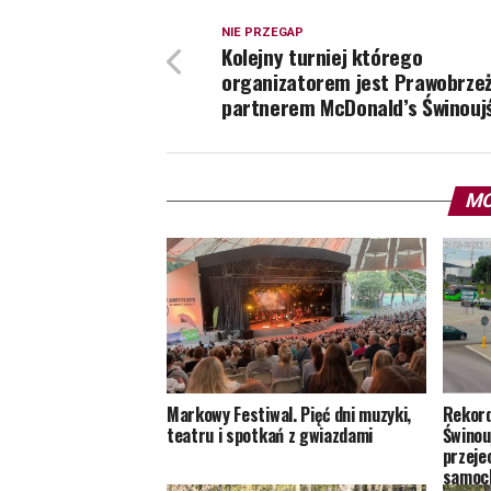
NIE PRZEGAP
Kolejny turniej którego
organizatorem jest Prawobrzeż
partnerem McDonald’s Świnouj
MO
Markowy Festiwal. Pięć dni muzyki,
Rekord
teatru i spotkań z gwiazdami
Świnouj
przeje
samoc