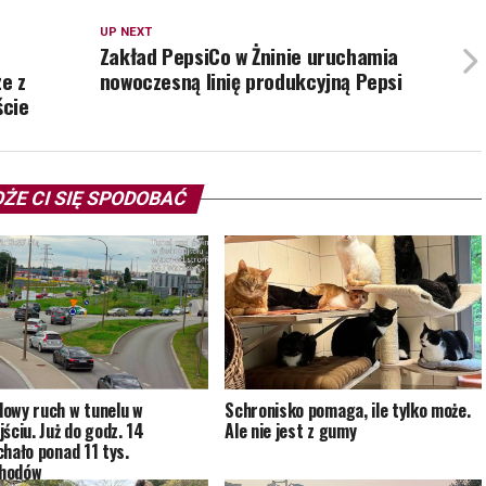
UP NEXT
Zakład PepsiCo w Żninie uruchamia
e z
nowoczesną linię produkcyjną Pepsi
ście
ŻE CI SIĘ SPODOBAĆ
owy ruch w tunelu w
Schronisko pomaga, ile tylko może.
ściu. Już do godz. 14
Ale nie jest z gumy
chało ponad 11 tys.
hodów