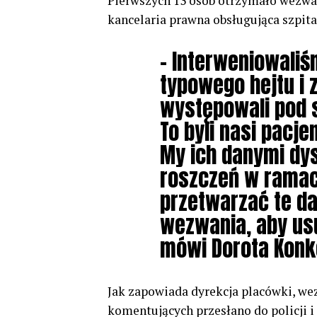
Pierwszych 13 osób otrzymało wezwan
kancelaria prawna obsługująca szpita
– Interweniowaliś
typowego hejtu i 
występowali pod 
To byli nasi pacje
My ich danymi dy
roszczeń w rama
przetwarzać te da
wezwania, aby us
mówi Dorota Konko
Jak zapowiada d
yrekcja placówki, we
komentujących przesłano do policji i