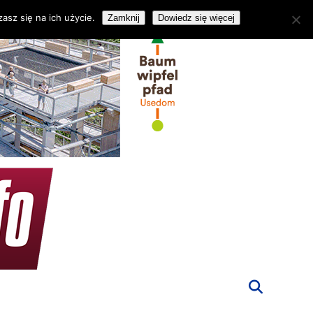
asz się na ich użycie.
Zamknij
Dowiedz się więcej