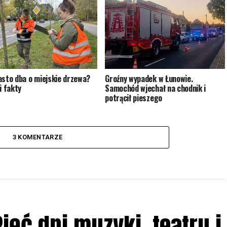
asto dba o miejskie drzewa?
Groźny wypadek w Łunowie.
i fakty
Samochód wjechał na chodnik i
potrącił pieszego
3 KOMENTARZE
ięć dni muzyki, teatru i