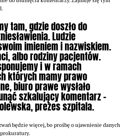
ie do usunięcia komentarzy. Zajmuje się tym
l.
my tam, gdzie doszło do
zniesławienia. Ludzie
swoim imieniem i nazwiskiem.
nci, albo rodziny pacjentów.
sponujemy i w ramach
ch których mamy prawo
ne, biuro prawe wysłało
unąć szkalujący komentarz –
lewska, prezes szpitala.
zwań będzie więcej, bo prośbę o ujawnienie danych
 prokuratury.