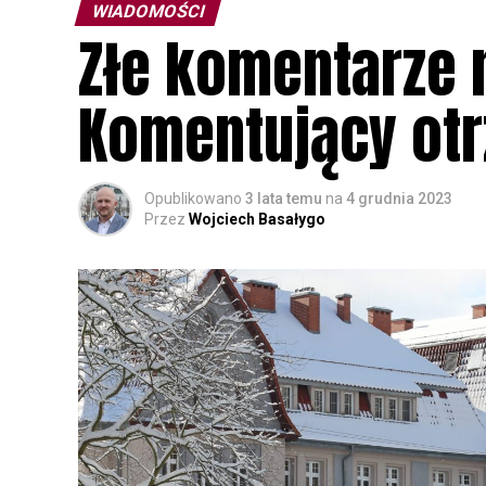
WIADOMOŚCI
Złe komentarze n
Komentujący ot
Opublikowano
3 lata temu
na
4 grudnia 2023
Przez
Wojciech Basałygo