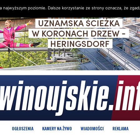
na najwyższym poziomie. Dalsze korzystanie ze strony oznacza, że zgadz
OGŁOSZENIA
KAMERY NA ŻYWO
WIADOMOŚCI
REKLAMA