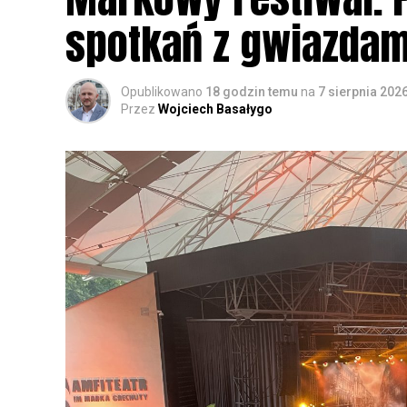
spotkań z gwiazdam
Opublikowano
18 godzin temu
na
7 sierpnia 202
Przez
Wojciech Basałygo