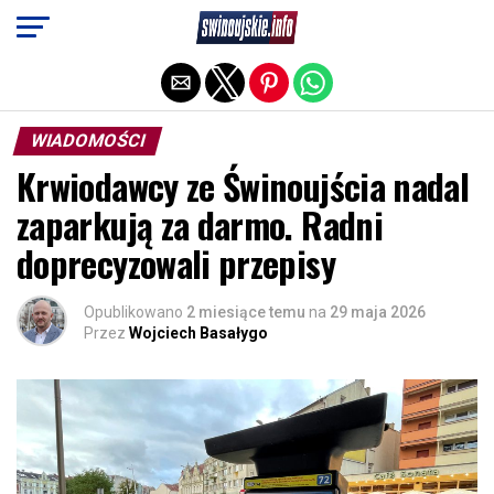
Exit mobile version
WIADOMOŚCI
Krwiodawcy ze Świnoujścia nadal
zaparkują za darmo. Radni
doprecyzowali przepisy
Opublikowano
2 miesiące temu
na
29 maja 2026
Przez
Wojciech Basałygo