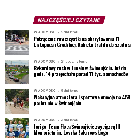
NAJCZĘŚCIEJ CZYTANE
WIADOMOŚCI
5 dni temu
Potrącenie rowerzystki na skrzyżowaniu 11
Listopada i Grodzkiej. Kobieta trafiła do szpitala
WIADOMOŚCI
24 godziny temu
Rekordowy ruch w tunelu w Świnoujściu. Już do
godz. 14 przejechało ponad 11 tys. samochodów
WIADOMOŚCI
5 dni temu
Wakacyjna atmosfera i sportowe emocje na 458.
parkrunie w Świnoujściu
WIADOMOŚCI
3 dni temu
Jarigol Team Flota Świnoujście zwycięzcą III
Memoriału im. Leszka Zakrzewskiego