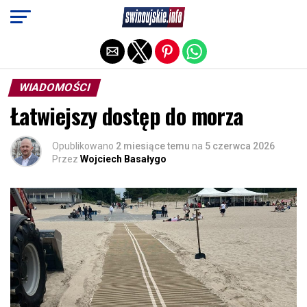
Exit mobile version
WIADOMOŚCI
Łatwiejszy dostęp do morza
Opublikowano
2 miesiące temu
na
5 czerwca 2026
Przez
Wojciech Basałygo