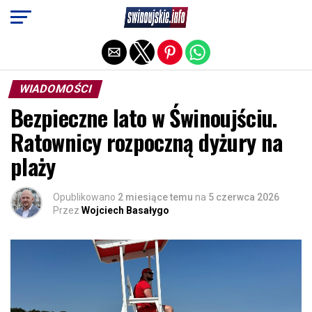
Exit mobile version
WIADOMOŚCI
Bezpieczne lato w Świnoujściu.
Ratownicy rozpoczną dyżury na
plaży
Opublikowano
2 miesiące temu
na
5 czerwca 2026
Przez
Wojciech Basałygo