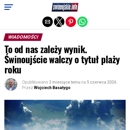
Exit mobile version
WIADOMOŚCI
To od nas zależy wynik.
Świnoujście walczy o tytuł plaży
roku
Opublikowano
2 miesiące temu
na
5 czerwca 2026
Przez
Wojciech Basałygo