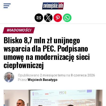
Exit mobile version
WIADOMOŚCI
Blisko 8,7 mln zł unijnego
wsparcia dla PEC. Podpisano
umowę na modernizację sieci
ciepłowniczej
Opublikowano
2 miesiące temu
na
8 czerwca 2026
Przez
Wojciech Basałygo