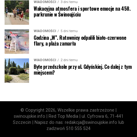
WIADOMOŚCI
3 dni temu
Wakacyjna atmosfera i sportowe emocje na 458.
parkrunie w Świnoujściu
WIADOMOŚCI
5 dni temu
Godzina „W”. Ratownicy odpalili biało-czerwone
flary, a plaża zamarła
WIADOMOŚCI
2 dni temu
Byłe przedszkole przy ul. Gdyńskiej. Co dalej z tym
miejscem?
© Copyright 2026, Wszelkie prawa zastrzeżone |
swinoujskie.info | Red Top Media | ul. Cyfrowa 6, 71-441
Szczecin | Napisz do nas: redakcja@swinoujskie.info lub
zadzwoń 510 555 524