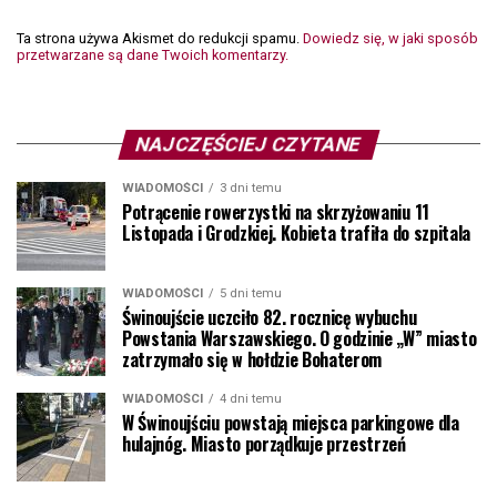
Ta strona używa Akismet do redukcji spamu.
Dowiedz się, w jaki sposób
przetwarzane są dane Twoich komentarzy.
NAJCZĘŚCIEJ CZYTANE
WIADOMOŚCI
3 dni temu
Potrącenie rowerzystki na skrzyżowaniu 11
Listopada i Grodzkiej. Kobieta trafiła do szpitala
WIADOMOŚCI
5 dni temu
Świnoujście uczciło 82. rocznicę wybuchu
Powstania Warszawskiego. O godzinie „W” miasto
zatrzymało się w hołdzie Bohaterom
WIADOMOŚCI
4 dni temu
W Świnoujściu powstają miejsca parkingowe dla
hulajnóg. Miasto porządkuje przestrzeń