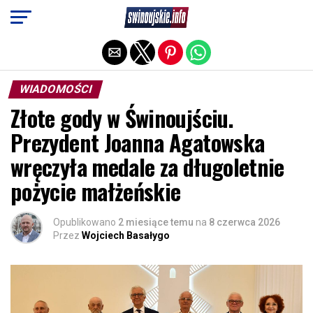
Exit mobile version
WIADOMOŚCI
Złote gody w Świnoujściu.
Prezydent Joanna Agatowska
wręczyła medale za długoletnie
pożycie małżeńskie
Opublikowano
2 miesiące temu
na
8 czerwca 2026
Przez
Wojciech Basałygo