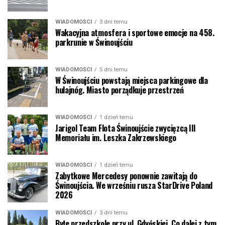
WIADOMOŚCI
3 dni temu
Wakacyjna atmosfera i sportowe emocje na 458.
parkrunie w Świnoujściu
WIADOMOŚCI
5 dni temu
W Świnoujściu powstają miejsca parkingowe dla
hulajnóg. Miasto porządkuje przestrzeń
WIADOMOŚCI
1 dzień temu
Jarigol Team Flota Świnoujście zwycięzcą III
Memoriału im. Leszka Zakrzewskiego
WIADOMOŚCI
1 dzień temu
Zabytkowe Mercedesy ponownie zawitają do
Świnoujścia. We wrześniu rusza StarDrive Poland
2026
WIADOMOŚCI
3 dni temu
Byłe przedszkole przy ul. Gdyńskiej. Co dalej z tym