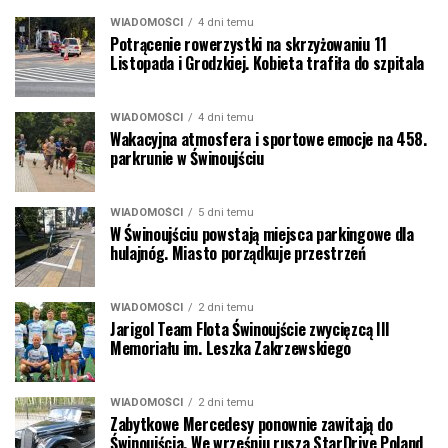
WIADOMOŚCI
4 dni temu
Potrącenie rowerzystki na skrzyżowaniu 11
Listopada i Grodzkiej. Kobieta trafiła do szpitala
WIADOMOŚCI
4 dni temu
Wakacyjna atmosfera i sportowe emocje na 458.
parkrunie w Świnoujściu
WIADOMOŚCI
5 dni temu
W Świnoujściu powstają miejsca parkingowe dla
hulajnóg. Miasto porządkuje przestrzeń
WIADOMOŚCI
2 dni temu
Jarigol Team Flota Świnoujście zwycięzcą III
Memoriału im. Leszka Zakrzewskiego
WIADOMOŚCI
2 dni temu
Zabytkowe Mercedesy ponownie zawitają do
Świnoujścia. We wrześniu rusza StarDrive Poland