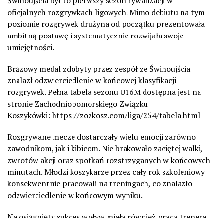
Świnoujścia był to pierwszy sezon rywalizacji w
oficjalnych rozgrywkach ligowych. Mimo debiutu na tym
poziomie rozgrywek drużyna od początku prezentowała
ambitną postawę i systematycznie rozwijała swoje
umiejętności.
Brązowy medal zdobyty przez zespół ze Świnoujścia
znalazł odzwierciedlenie w końcowej klasyfikacji
rozgrywek. Pełna tabela sezonu U16M dostępna jest na
stronie Zachodniopomorskiego Związku
Koszykówki: https://zozkosz.com/liga/254/tabela.html
Rozgrywane mecze dostarczały wielu emocji zarówno
zawodnikom, jak i kibicom. Nie brakowało zaciętej walki,
zwrotów akcji oraz spotkań rozstrzyganych w końcowych
minutach. Młodzi koszykarze przez cały rok szkoleniowy
konsekwentnie pracowali na treningach, co znalazło
odzwierciedlenie w końcowym wyniku.
Na osiągnięty sukces wpływ miała również praca trenera