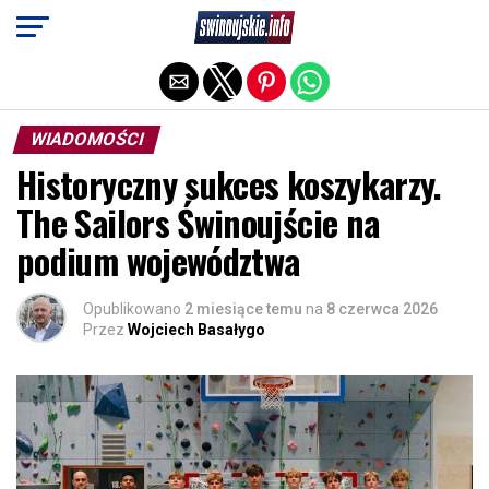
Exit mobile version
WIADOMOŚCI
Historyczny sukces koszykarzy.
The Sailors Świnoujście na
podium województwa
Opublikowano
2 miesiące temu
na
8 czerwca 2026
Przez
Wojciech Basałygo