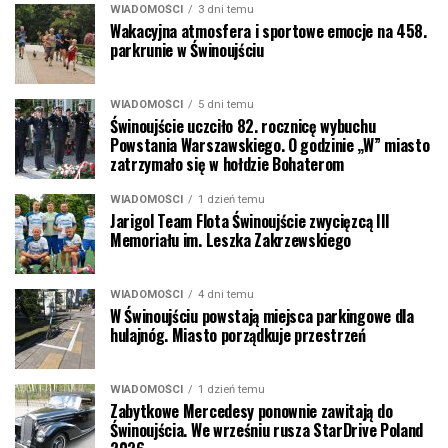
WIADOMOŚCI
3 dni temu
Wakacyjna atmosfera i sportowe emocje na 458.
parkrunie w Świnoujściu
WIADOMOŚCI
5 dni temu
Świnoujście uczciło 82. rocznicę wybuchu
Powstania Warszawskiego. O godzinie „W” miasto
zatrzymało się w hołdzie Bohaterom
WIADOMOŚCI
1 dzień temu
Jarigol Team Flota Świnoujście zwycięzcą III
Memoriału im. Leszka Zakrzewskiego
WIADOMOŚCI
4 dni temu
W Świnoujściu powstają miejsca parkingowe dla
hulajnóg. Miasto porządkuje przestrzeń
WIADOMOŚCI
1 dzień temu
Zabytkowe Mercedesy ponownie zawitają do
Świnoujścia. We wrześniu rusza StarDrive Poland