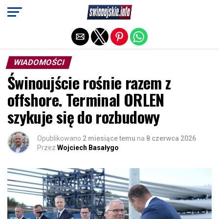
Exit mobile version
WIADOMOŚCI
Świnoujście rośnie razem z
offshore. Terminal ORLEN
szykuje się do rozbudowy
Opublikowano
2 miesiące temu
na
8 czerwca 2026
Przez
Wojciech Basałygo