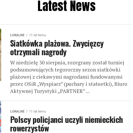
Latest News
LOKALNE
11 lat temu
Siatkówka plażowa. Zwycięzcy
otrzymali nagrody
W niedzielę 30 sierpnia, rozegrany został turniej
podsumowujących tegoroczny sezon siatkówki
plażowej z ciekawymi nagrodami fundowanymi
przez OSiR „Wyspiarz” (puchary i statuetki), Biuro
Aktywnej Turystyki „PARTNER” ...
LOKALNE
11 lat temu
Polscy policjanci uczyli niemieckich
rowerzystów