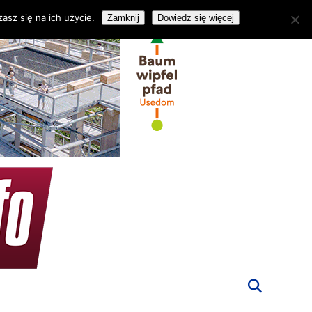
asz się na ich użycie.
Zamknij
Dowiedz się więcej