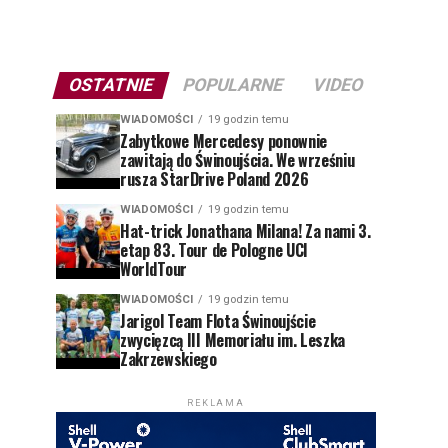
OSTATNIE
POPULARNE
VIDEO
WIADOMOŚCI
19 godzin temu
Zabytkowe Mercedesy ponownie
zawitają do Świnoujścia. We wrześniu
rusza StarDrive Poland 2026
WIADOMOŚCI
19 godzin temu
Hat-trick Jonathana Milana! Za nami 3.
etap 83. Tour de Pologne UCI
WorldTour
WIADOMOŚCI
19 godzin temu
Jarigol Team Flota Świnoujście
zwycięzcą III Memoriału im. Leszka
Zakrzewskiego
REKLAMA