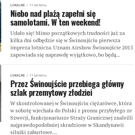
LOKALNE
11 lat temu
Niebo nad plażą zapełni się
samolotami. W ten weekend!
Udało się! Mimo początkowych trudności już za
kilka dni odbędzie się w Świnoujściu pierwsza
impreza lotnicza. Uznam Airshow Świnoujście 2015
zapowiada się naprawdę wyjątkowo, bo będą...
LOKALNE
11 lat temu
Przez Świnoujście przebiega główny
szlak przemytowy złodziei
W skontrolowanej w Świnoujściu ciężarówce, która
w sobotę wjechała do Polski z promu przybyłego ze
Szwecji, funkcjonariusze Straży Granicznej znaleźli
najprawdopodobniej skradzione w Skandynawii
silniki zaburtowe....