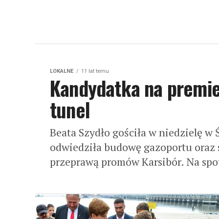
LOKALNE
11 lat temu
Kandydatka na premier
tunel
Beata Szydło gościła w niedzielę w
odwiedziła budowę gazoportu oraz 
przeprawą promów Karsibór. Na spot