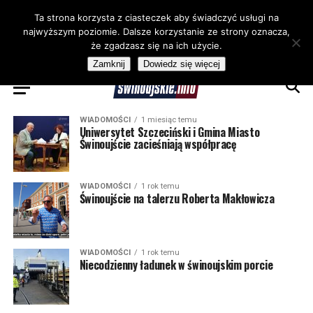
Ta strona korzysta z ciasteczek aby świadczyć usługi na
najwyższym poziomie. Dalsze korzystanie ze strony oznacza,
że zgadzasz się na ich użycie.
Zamknij
Dowiedz się więcej
WIADOMOŚCI
1 miesiąc temu
Uniwersytet Szczeciński i Gmina Miasto
Świnoujście zacieśniają współpracę
WIADOMOŚCI
1 rok temu
Świnoujście na talerzu Roberta Makłowicza
WIADOMOŚCI
1 rok temu
Niecodzienny ładunek w świnoujskim porcie