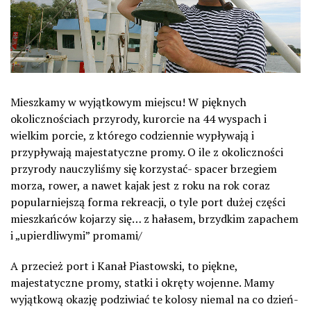
Mieszkamy w wyjątkowym miejscu! W pięknych
okolicznościach przyrody, kurorcie na 44 wyspach i
wielkim porcie, z którego codziennie wypływają i
przypływają majestatyczne promy. O ile z okoliczności
przyrody nauczyliśmy się korzystać- spacer brzegiem
morza, rower, a nawet kajak jest z roku na rok coraz
popularniejszą forma rekreacji, o tyle port dużej części
mieszkańców kojarzy się… z hałasem, brzydkim zapachem
i „upierdliwymi” promami/
A przecież port i Kanał Piastowski, to piękne,
majestatyczne promy, statki i okręty wojenne. Mamy
wyjątkową okazję podziwiać te kolosy niemal na co dzień-