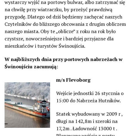
wystarczy wyjść na portowy bulwar, albo zatrzymać się
na chwilę przy wiatraczku, by przeżyć prawdziwą
przygodę. Dlatego od dziś będziemy zachęcać naszych
Czytelników do bliższego obcowania z drugim obliczem
naszego miasta. Oby te „oblicze” z roku na rok było
czystsze, nowocześniejsze i bardziej przyjazne dla
mieszkańców i turystów Świnoujścia.
W najbliższych dnia przy portowych nabrzeżach w
Świnoujściu zacumują:
m/s Flevoborg
Wejście jednostki 26 stycznia o
15:00 do Nabrzeża Hutników.
Statek wybudowany w 2009 r ,
długi na 142,8m i szeroki na
17,2m . Ładowność 13000 t .
Planowane wyjście z portu