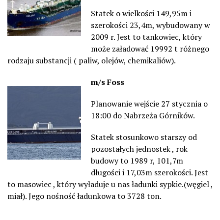
Statek o wielkości 149,95m i
szerokości 23,4m, wybudowany w
2009 r. Jest to tankowiec, który
może załadować 19992 t różnego
rodzaju substancji ( paliw, olejów, chemikaliów).
m/s Foss
Planowanie wejście 27 stycznia o
18:00 do Nabrzeża Górników.
Statek stosunkowo starszy od
pozostałych jednostek , rok
budowy to 1989 r, 101,7m
długości i 17,03m szerokości. Jest
to masowiec , który wyładuje u nas ładunki sypkie.(węgiel ,
miał). Jego nośność ładunkowa to 3728 ton.