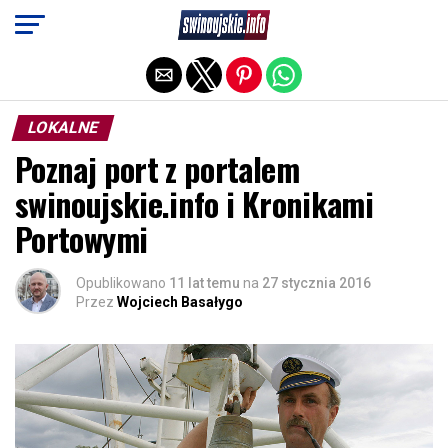
Exit mobile version
LOKALNE
Poznaj port z portalem
swinoujskie.info i Kronikami
Portowymi
Opublikowano
11 lat temu
na
27 stycznia 2016
Przez
Wojciech Basałygo