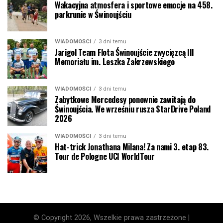
Wakacyjna atmosfera i sportowe emocje na 458.
parkrunie w Świnoujściu
WIADOMOŚCI
3 dni temu
Jarigol Team Flota Świnoujście zwycięzcą III
Memoriału im. Leszka Zakrzewskiego
WIADOMOŚCI
3 dni temu
Zabytkowe Mercedesy ponownie zawitają do
Świnoujścia. We wrześniu rusza StarDrive Poland
2026
WIADOMOŚCI
3 dni temu
Hat-trick Jonathana Milana! Za nami 3. etap 83.
Tour de Pologne UCI WorldTour
© Copyright 2026, Wszelkie prawa zastrzeżone |