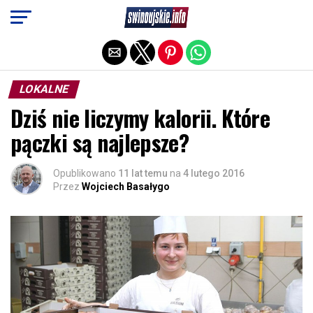
Exit mobile version
LOKALNE
Dziś nie liczymy kalorii. Które
pączki są najlepsze?
Opublikowano
11 lat temu
na
4 lutego 2016
Przez
Wojciech Basałygo