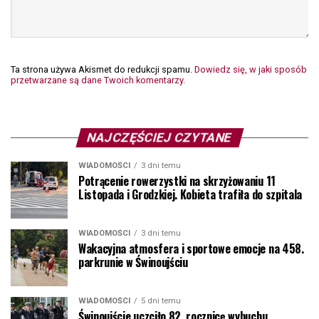
Ta strona używa Akismet do redukcji spamu.
Dowiedz się, w jaki sposób
przetwarzane są dane Twoich komentarzy.
NAJCZĘŚCIEJ CZYTANE
WIADOMOŚCI
3 dni temu
Potrącenie rowerzystki na skrzyżowaniu 11
Listopada i Grodzkiej. Kobieta trafiła do szpitala
WIADOMOŚCI
3 dni temu
Wakacyjna atmosfera i sportowe emocje na 458.
parkrunie w Świnoujściu
WIADOMOŚCI
5 dni temu
Świnoujście uczciło 82. rocznicę wybuchu