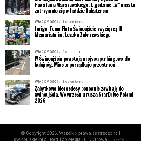
Powstania Warszawskiego. O godzinie „W” miasto
zatrzymało się w hołdzie Bohaterom
WIADOMOŚCI
1 dzień temu
Jarigol Team Flota Świnoujście zwycięzcą III
Memoriału im. Leszka Zakrzewskiego
WIADOMOŚCI
4 dni temu
W Świnoujściu powstają miejsca parkingowe dla
hulajnóg. Miasto porządkuje przestrzeń
WIADOMOŚCI
1 dzień temu
Zabytkowe Mercedesy ponownie zawitają do
Świnoujścia. We wrześniu rusza StarDrive Poland
2026
© Copyright 2026, Wszelkie prawa zastrzeżone |
swinoujskie.info | Red Top Media | ul. Cyfrowa 6, 71-441