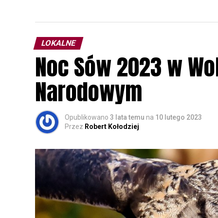
LOKALNE
Noc Sów 2023 w Wo
Narodowym
Opublikowano
3 lata temu
na
10 lutego 2023
Przez
Robert Kołodziej