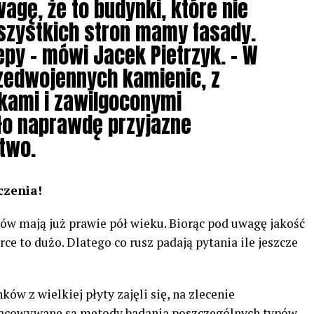
agę, że to budynki, które nie
szystkich stron mamy fasady.
epy – mówi Jacek Pietrzyk. – W
zedwojennych kamienic, z
ami i zawilgoconymi
ło naprawdę przyjazne
two.
czenia!
oków mają już prawie pół wieku. Biorąc pod uwagę jakość
ce to dużo. Dlatego co rusz padają pytania ile jeszcze
w z wielkiej płyty zajęli się, na zlecenie
racowywane są metody badania poszczególnych typów