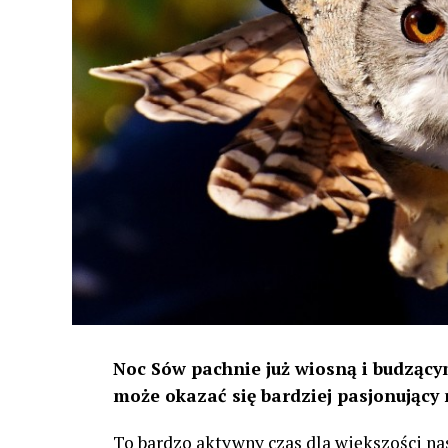
Noc Sów pachnie już wiosną i budzącym
może okazać się bardziej pasjonujący 
To bardzo aktywny czas dla większości na