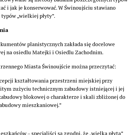
tać i jak je konserwować. W Świnoujściu stawiano
typów „wielkiej płyty”.
nia
okumentów planistycznych zakłada się docelowe
j na osiedlu Matejki i Osiedlu Zachodnim.
rzennego Miasta Świnoujście można przeczytać:
epcji kształtowania przestrzeni miejskiej przy
itym zużyciu technicznym zabudowy istniejącej i jej
zabudowy blokowej o charakterze i skali zbliżonej do
 zabudowy mieszkaniowej.”
szkańców – specjaliści są zgodni, że „wielka płyta”