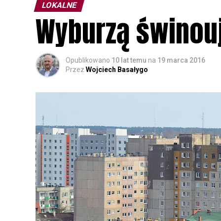
LOKALNE
Wyburzą świnou
Opublikowano
10 lat temu
na
19 marca 2016
Przez
Wojciech Basałygo