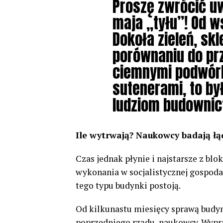
Proszę zwrócić uw
maja „tyłu”! Od w
Dokoła zieleń, skl
porównaniu do pr
ciemnymi podwórk
sutenerami, to by
ludziom budownic
Ile wytrwają? Naukowcy badają łą
Czas jednak płynie i najstarsze z bl
wykonania w socjalistycznej gospodar
tego typu budynki postoją.
Od kilkunastu miesięcy sprawą budynkó
poprzedniego rządu, naukowcy. Wyp