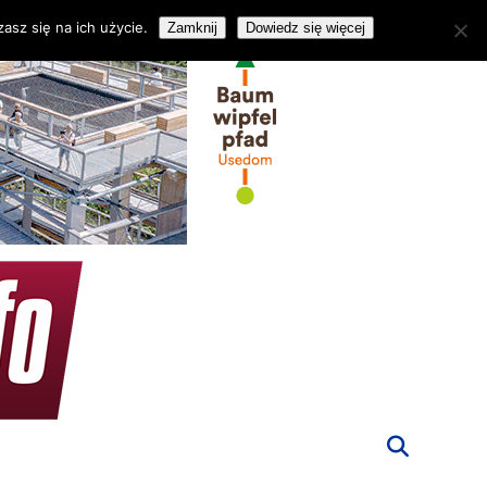
asz się na ich użycie.
Zamknij
Dowiedz się więcej