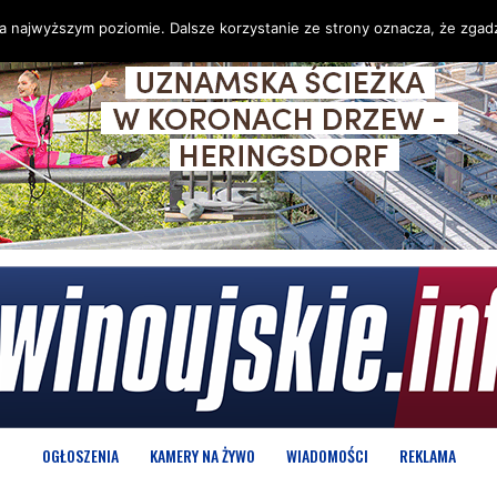
na najwyższym poziomie. Dalsze korzystanie ze strony oznacza, że zgadz
OGŁOSZENIA
KAMERY NA ŻYWO
WIADOMOŚCI
REKLAMA