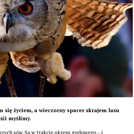
 się życiem, a wieczorny spacer skrajem lasu
niż myślimy.
szych sów. Są w trakcie okresu godowego – i