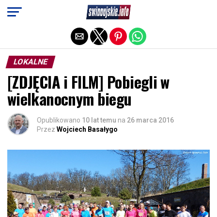
Exit mobile version
LOKALNE
[ZDJĘCIA i FILM] Pobiegli w
wielkanocnym biegu
Opublikowano
10 lat temu
na
26 marca 2016
Przez
Wojciech Basałygo