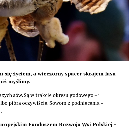
 się życiem, a wieczorny spacer skrajem lasu
niż myślimy.
szych sów. Są w trakcie okresu godowego – i
 albo pióra oczywiście. Sowom z podniecenia –
…
uropejskim Funduszem Rozwoju Wsi Polskiej –