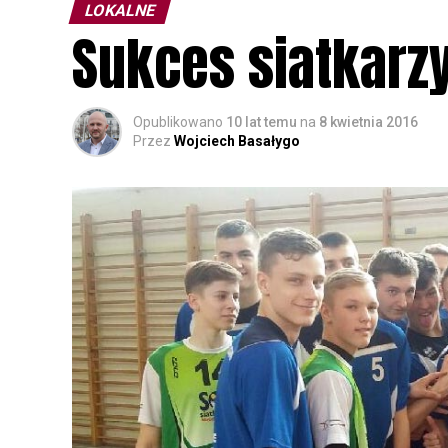
LOKALNE
Sukces siatkarz
Opublikowano
10 lat temu
na
8 kwietnia 2016
Przez
Wojciech Basałygo