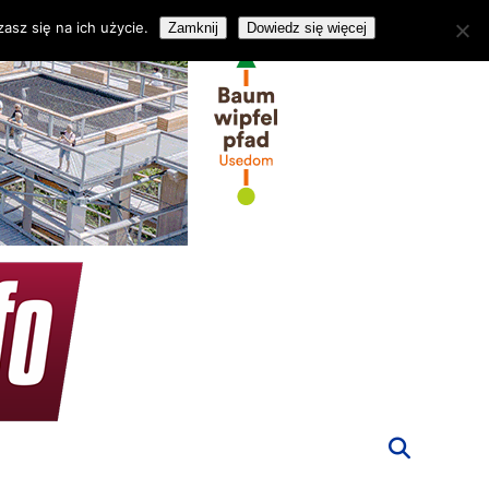
asz się na ich użycie.
Zamknij
Dowiedz się więcej