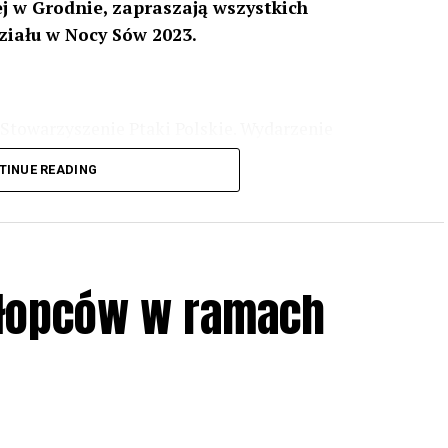
 w Grodnie, zapraszają wszystkich
ziału w Nocy Sów 2023.
Stowarzyszenie Ptaki Polskie. Wydarzenie
3 r
. wg harmonogramu przedstawionego na
TINUE READING
iologii i zwyczajach sów, wystawy, quizy
w w terenie – w wybranych punktach terenowych
ziału w Akcji, włączenia się w aktywne
hłopców w ramach
iadczeń przy grillu.
Na wydarzenie obowiązują