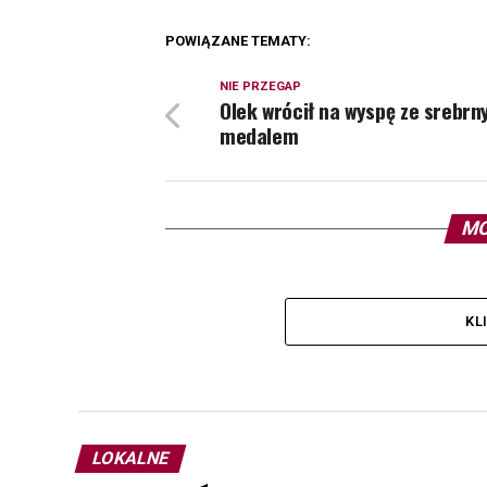
POWIĄZANE TEMATY:
NIE PRZEGAP
Olek wrócił na wyspę ze srebr
medalem
MO
KL
LOKALNE