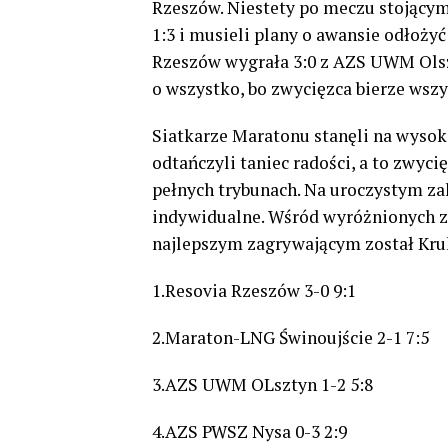
Rzeszów. Niestety po meczu stojącym
1:3 i musieli plany o awansie odłożyć
Rzeszów wygrała 3:0 z AZS UWM Olszt
o wszystko, bo zwycięzca bierze wszy
Siatkarze Maratonu stanęli na wysokoś
odtańczyli taniec radości, a to zwyci
pełnych trybunach. Na uroczystym za
indywidualne. Wśród wyróżnionych zna
najlepszym zagrywającym został Kruk
1.Resovia Rzeszów 3-0 9:1
2.Maraton-LNG Świnoujście 2-1 7:5
3.AZS UWM OLsztyn 1-2 5:8
4.AZS PWSZ Nysa 0-3 2:9