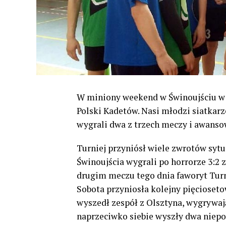
W miniony weekend w Świnoujściu w d
Polski Kadetów. Nasi młodzi siatkarz
wygrali dwa z trzech meczy i awansow
Turniej przyniósł wiele zwrotów syt
Świnoujścia wygrali po horrorze 3:2
drugim meczu tego dnia faworyt Tur
Sobota przyniosła kolejny pięcioset
wyszedł zespół z Olsztyna, wygrywaj
naprzeciwko siebie wyszły dwa niep