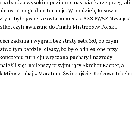
 na bardzo wysokim poziomie nasi siatkarze przegrali
 do ostatniego dnia turnieju. W niedzielę Resowia
yn i było jasne, że ostatni mecz z AZS PWSZ Nysa jest
stko, czyli awansuje do Finału Mistrzostw Polski.
ci zadania i wygrali bez straty seta 3:0, po czym
ęstwo tym bardziej cieszy, bo było odniesione przy
kończeniu turnieju wręczono puchary i nagrody
leźli się:-najlepszy przyjmujący Skrobot Kacper, a
 Miłosz- obaj z Maratonu Świnoujście. Końcowa tabela: