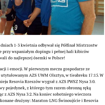
niach 1-3 kwietnia odbywał się Półfinał Mistrzostw
e przy wspaniałym dopingu i pełnej hali kibiców
ali do najlepszej ósemki w Polsce!
uacji i emocji. W pierwszym meczu gospodarze ze
 z utytułowanym AZS UWM Olsztyn, w tieabreku 17:15. W
nieju Resovia Rzeszów wygrał z AZS PWSZ Nysa 3:0.
owy pojedynek, z którego tym razem obronną ręką
ąc z AZS Nysa 3:2. Na koniec sobotniego wieczora
okonane drużyny: Maraton-LNG Świnoujście i Resovia