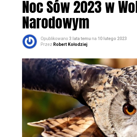
Noc Sów 2023 w Wo
Narodowym
Opublikowano
3 lata temu
na
10 lutego 2023
Przez
Robert Kołodziej