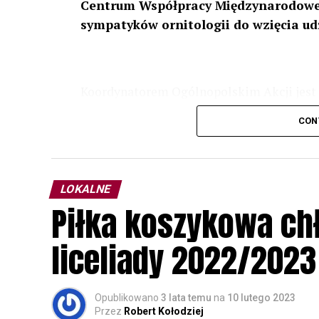
Centrum Współpracy Międzynarodowej
sympatyków ornitologii do wzięcia ud
Koordynatorem Ogólnopolskim Akcji jest 
odbędzie się w dniach
24 i 25 lutego 202
CON
plakacie. W programie m. in. prelekcja o b
przyrodnicze o sowach, nasłuchiwania só
parku.
LOKALNE
Wszystkich uczestników zapraszamy do ud
Piłka koszykowa c
rozpoznawanie głosów sów i wymianę dośw
zapisy.
liceliady 2022/2023
Opublikowano
3 lata temu
na
10 lutego 2023
Przez
Robert Kołodziej