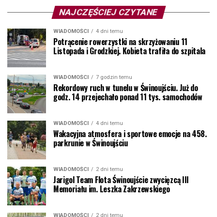
NAJCZĘŚCIEJ CZYTANE
WIADOMOŚCI
4 dni temu
Potrącenie rowerzystki na skrzyżowaniu 11
Listopada i Grodzkiej. Kobieta trafiła do szpitala
WIADOMOŚCI
7 godzin temu
Rekordowy ruch w tunelu w Świnoujściu. Już do
godz. 14 przejechało ponad 11 tys. samochodów
WIADOMOŚCI
4 dni temu
Wakacyjna atmosfera i sportowe emocje na 458.
parkrunie w Świnoujściu
WIADOMOŚCI
2 dni temu
Jarigol Team Flota Świnoujście zwycięzcą III
Memoriału im. Leszka Zakrzewskiego
WIADOMOŚCI
2 dni temu