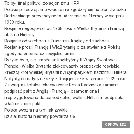
To był finał polityki izolacjonizmu II RP.
Polskie przedwojenne władze nie zgodziły się na plan Związku
Radzieckiego prewencyjnego uderzenia na Niemcy w sierpniu
1939 roku.
Rosjanie negocjowali od 1938 roku z Wielką Brytanią i Francją
atak na Niemcy.
Rosjanie od wschodu a Francuzi i Anglicy od zachodu.
Rosjanie prosili Francję i Wlk.Brytanię o załatwienie z Polską
zgody na przemarsz rosyjskiej armii.
Ryzyko było, ale….może uniknęlibyśmy II Wojny Światowej
Francja i Wielka Brytania zlekceważyły propozycje rosyjskie.
Zresztą król Wielkiej Brytanii był sympatykiem nazizmu i Hitlera.
Noty dyplomatyczne szły z Rosji jeszcze w sierpniu 1939 roku.
Z uwagi na totalne lekceważenie Rosja Radziecka zamiast
podpisać pakt z Anglią i Francją – osamotniona i
nieprzygotowana do samodzielnej walki z Hitlerem podpisała
właśnie z nim pakt.
Polska wyszła na tym jak zwykle.
Dzisiaj historia niestety powtarza się.
ODPOWIEDZ