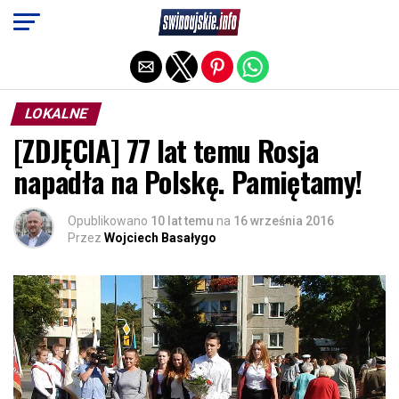
Exit mobile version
LOKALNE
[ZDJĘCIA] 77 lat temu Rosja
napadła na Polskę. Pamiętamy!
Opublikowano
10 lat temu
na
16 września 2016
Przez
Wojciech Basałygo