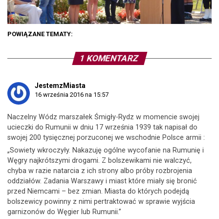
POWIĄZANE TEMATY:
1 KOMENTARZ
JestemzMiasta
16 września 2016 na 15:57
Naczelny Wódz marszałek Śmigły-Rydz w momencie swojej
ucieczki do Rumunii w dniu 17 września 1939 tak napisał do
swojej 200 tysięcznej porzuconej we wschodnie Polsce armii :
„Sowiety wkroczyły. Nakazuję ogólne wycofanie na Rumunię i
Węgry najkrótszymi drogami. Z bolszewikami nie walczyć,
chyba w razie natarcia z ich strony albo próby rozbrojenia
oddziałów. Zadania Warszawy i miast które miały się bronić
przed Niemcami – bez zmian. Miasta do których podejdą
bolszewicy powinny z nimi pertraktować w sprawie wyjścia
garnizonów do Węgier lub Rumunii.”