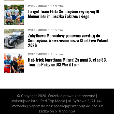
WIADOMOŚCI
2 dni temu
Jarigol Team Flota Świnoujście zwycięzcą III
Memoriału im. Leszka Zakrzewskiego
WIADOMOŚCI
2 dni temu
Zabytkowe Mercedesy ponownie zawitają do
Świnoujścia. We wrześniu rusza StarDrive Poland
2026
WIADOMOŚCI
2 dni temu
Hat-trick Jonathana Milana! Za nami 3. etap 83.
Tour de Pologne UCI WorldTour
© Copyright 2026, Wszelkie prawa zastrzeżone |
swinoujskie.info | Red Top Media | ul. Cyfrowa 6, 71-441
Szczecin | Napisz do nas: redakcja@swinoujskie.info lub
zadzwoń 510 555 524