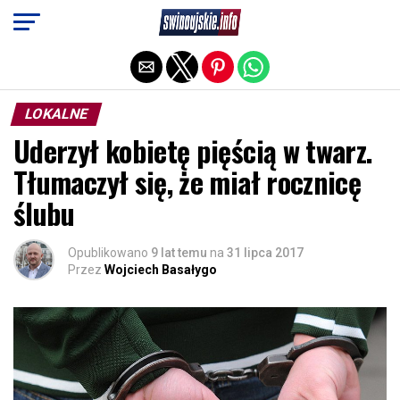
Exit mobile version
LOKALNE
Uderzył kobietę pięścią w twarz.
Tłumaczył się, że miał rocznicę
ślubu
Opublikowano
9 lat temu
na
31 lipca 2017
Przez
Wojciech Basałygo