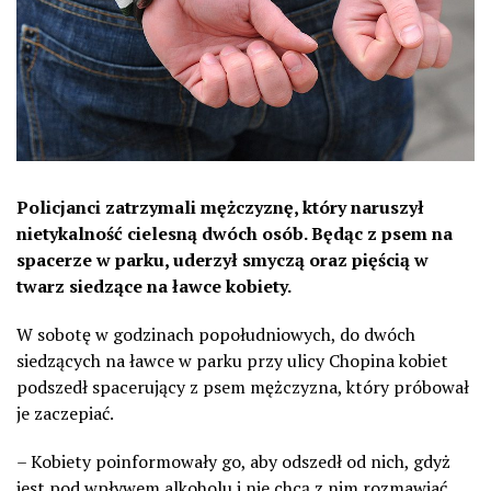
Policjanci zatrzymali mężczyznę, który naruszył
nietykalność cielesną dwóch osób. Będąc z psem na
spacerze w parku, uderzył smyczą oraz pięścią w
twarz siedzące na ławce kobiety.
W sobotę w godzinach popołudniowych, do dwóch
siedzących na ławce w parku przy ulicy Chopina kobiet
podszedł spacerujący z psem mężczyzna, który próbował
je zaczepiać.
– Kobiety poinformowały go, aby odszedł od nich, gdyż
jest pod wpływem alkoholu i nie chcą z nim rozmawiać.