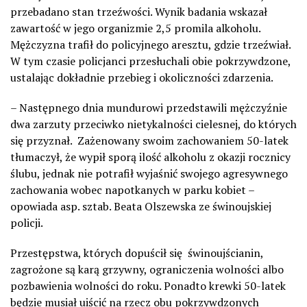
przebadano stan trzeźwości. Wynik badania wskazał
zawartość w jego organizmie 2,5 promila alkoholu.
Mężczyzna trafił do policyjnego aresztu, gdzie trzeźwiał.
W tym czasie policjanci przesłuchali obie pokrzywdzone,
ustalając dokładnie przebieg i okoliczności zdarzenia.
– Następnego dnia mundurowi przedstawili mężczyźnie
dwa zarzuty przeciwko nietykalności cielesnej, do których
się przyznał. Zażenowany swoim zachowaniem 50-latek
tłumaczył, że wypił sporą ilość alkoholu z okazji rocznicy
ślubu, jednak nie potrafił wyjaśnić swojego agresywnego
zachowania wobec napotkanych w parku kobiet –
opowiada asp. sztab. Beata Olszewska ze świnoujskiej
policji.
Przestępstwa, których dopuścił się świnoujścianin,
zagrożone są karą grzywny, ograniczenia wolności albo
pozbawienia wolności do roku. Ponadto krewki 50-latek
będzie musiał uiścić na rzecz obu pokrzywdzonych