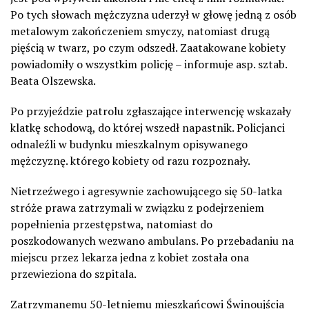
Po tych słowach mężczyzna uderzył w głowę jedną z osób
metalowym zakończeniem smyczy, natomiast drugą
pięścią w twarz, po czym odszedł. Zaatakowane kobiety
powiadomiły o wszystkim policję – informuje asp. sztab.
Beata Olszewska.
Po przyjeździe patrolu zgłaszające interwencję wskazały
klatkę schodową, do której wszedł napastnik. Policjanci
odnaleźli w budynku mieszkalnym opisywanego
mężczyznę. którego kobiety od razu rozpoznały.
Nietrzeźwego i agresywnie zachowującego się 50-latka
stróże prawa zatrzymali w związku z podejrzeniem
popełnienia przestępstwa, natomiast do
poszkodowanych wezwano ambulans. Po przebadaniu na
miejscu przez lekarza jedna z kobiet została ona
przewieziona do szpitala.
Zatrzymanemu 50-letniemu mieszkańcowi Świnoujścia