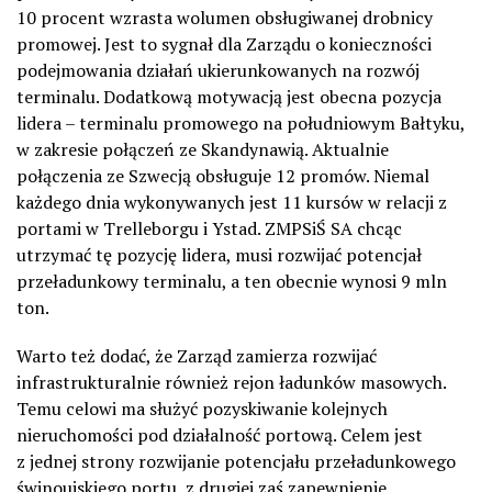
10 procent wzrasta wolumen obsługiwanej drobnicy
promowej. Jest to sygnał dla Zarządu o konieczności
podejmowania działań ukierunkowanych na rozwój
terminalu. Dodatkową motywacją jest obecna pozycja
lidera – terminalu promowego na południowym Bałtyku,
w zakresie połączeń ze Skandynawią. Aktualnie
połączenia ze Szwecją obsługuje 12 promów. Niemal
każdego dnia wykonywanych jest 11 kursów w relacji z
portami w Trelleborgu i Ystad. ZMPSiŚ SA chcąc
utrzymać tę pozycję lidera, musi rozwijać potencjał
przeładunkowy terminalu, a ten obecnie wynosi 9 mln
ton.
Warto też dodać, że Zarząd zamierza rozwijać
infrastrukturalnie również rejon ładunków masowych.
Temu celowi ma służyć pozyskiwanie kolejnych
nieruchomości pod działalność portową. Celem jest
z jednej strony rozwijanie potencjału przeładunkowego
świnoujskiego portu, z drugiej zaś zapewnienie