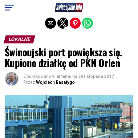
Exit mobile version
LOKALNE
Świnoujski port powiększa się.
Kupiono działkę od PKN Orlen
Opublikowano
9 lat temu
na
29 listopada 2017
Przez
Wojciech Basałygo