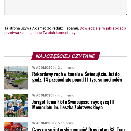
Ta strona używa Akismet do redukcji spamu.
Dowiedz się, w jaki sposób
przetwarzane są dane Twoich komentarzy.
NAJCZĘŚCIEJ CZYTANE
WIADOMOŚCI
2 dni temu
Rekordowy ruch w tunelu w Świnoujściu. Już do
godz. 14 przejechało ponad 11 tys. samochodów
WIADOMOŚCI
4 dni temu
Jarigol Team Flota Świnoujście zwycięzcą III
Memoriału im. Leszka Zakrzewskiego
WIADOMOŚCI
5 dni temu
Czas na sprinterskie emocje! Drugi etap 83. Tour