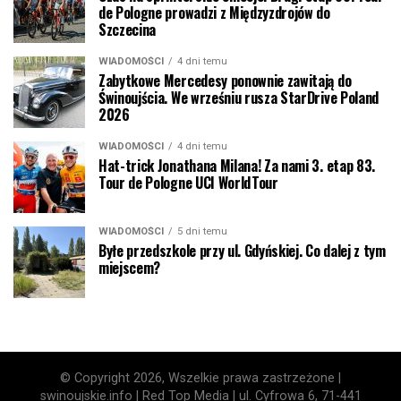
de Pologne prowadzi z Międzyzdrojów do
Szczecina
WIADOMOŚCI
4 dni temu
Zabytkowe Mercedesy ponownie zawitają do
Świnoujścia. We wrześniu rusza StarDrive Poland
2026
WIADOMOŚCI
4 dni temu
Hat-trick Jonathana Milana! Za nami 3. etap 83.
Tour de Pologne UCI WorldTour
WIADOMOŚCI
5 dni temu
Byłe przedszkole przy ul. Gdyńskiej. Co dalej z tym
miejscem?
© Copyright 2026, Wszelkie prawa zastrzeżone |
swinoujskie.info | Red Top Media | ul. Cyfrowa 6, 71-441