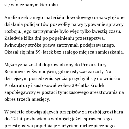
się w nieznanym kierunku.
Analiza zebranego materiału dowodowego oraz wytężone
działania policjantów pozwoliły na wytypowanie sprawcy
rozboju. Jego zatrzymanie było więc tylko kwestią czasu.
Zaledwie kilka dni po popełnieniu przestępstwa,
świnoujscy stróże prawa zatrzymali podejrzewanego.
Okazał się nim 39-latek bez stałego miejsca zamieszkania.
Mężczyzna został doprowadzony do Prokuratury
Rejonowej w Świnoujściu, gdzie usłyszał zarzuty. Na
dzisiejszym posiedzeniu sędzia przychylił się do wniosku
Prokuratury i zastosował wobec 39-latka środek
zapobiegawczy w postaci tymczasowego aresztowania na
okres trzech miesięcy.
W świetle obowiązujących przepisów za rozbój grozi kara
do 12 lat pozbawienia wolności; jeżeli sprawca tego
przestępstwa popełnia je z użyciem niebezpiecznego