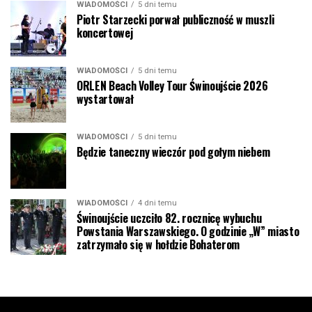
WIADOMOŚCI
5 dni temu
Piotr Starzecki porwał publiczność w muszli
koncertowej
WIADOMOŚCI
5 dni temu
ORLEN Beach Volley Tour Świnoujście 2026
wystartował
WIADOMOŚCI
5 dni temu
Będzie taneczny wieczór pod gołym niebem
WIADOMOŚCI
4 dni temu
Świnoujście uczciło 82. rocznicę wybuchu
Powstania Warszawskiego. O godzinie „W” miasto
zatrzymało się w hołdzie Bohaterom