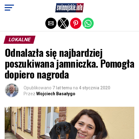
Exit mobile version
LOKALNE
Odnalazła się najbardziej
poszukiwana jamniczka. Pomogła
dopiero nagroda
Opublikowano
7 lat temu
na
4 stycznia 2020
Przez
Wojciech Basałygo