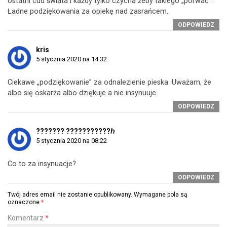
ostatni cud świata i każdy tylko czycha żeby takiego „porwać”.
Ładne podziękowania za opiekę nad zasrańcem.
ODPOWIEDZ
kris
5 stycznia 2020 na 14:32
Ciekawe „podziękowanie” za odnalezienie pieska. Uważam, że
albo się oskarża albo dziękuje a nie insynuuje.
ODPOWIEDZ
??????? ???????????ℎ
5 stycznia 2020 na 08:22
Co to za insynuacje?
ODPOWIEDZ
Twój adres email nie zostanie opublikowany.
Wymagane pola są
oznaczone
*
Komentarz
*