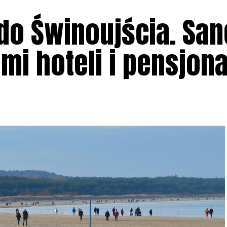
 do Świnoujścia. San
ami hoteli i pensjon