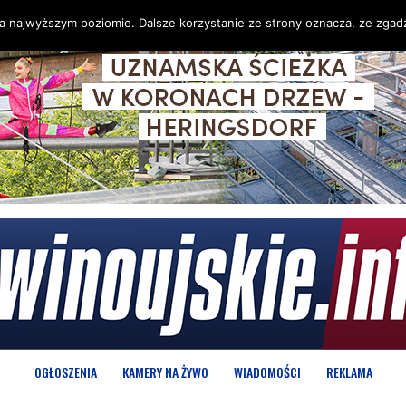
na najwyższym poziomie. Dalsze korzystanie ze strony oznacza, że zgadz
OGŁOSZENIA
KAMERY NA ŻYWO
WIADOMOŚCI
REKLAMA