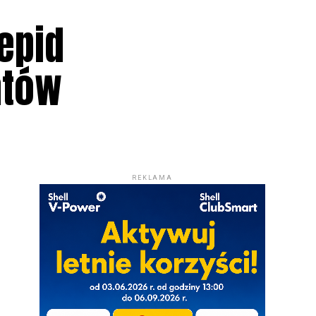
epid
atów
REKLAMA