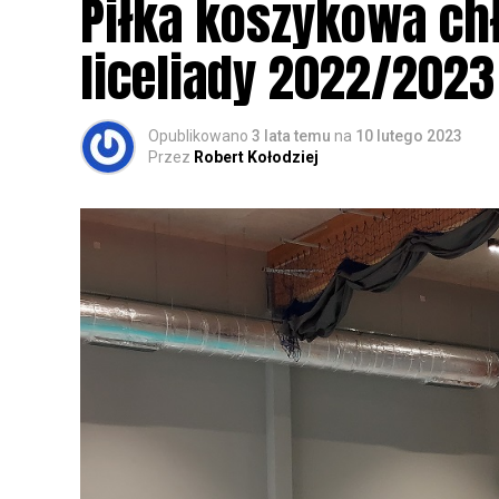
Piłka koszykowa c
rozpoznawanie głosów sów i wymianę dośw
zapisy.
liceliady 2022/2023
Opublikowano
3 lata temu
na
10 lutego 2023
Przez
Robert Kołodziej