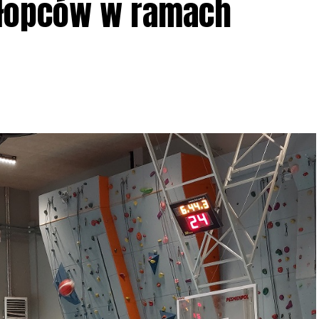
hłopców w ramach
iadczeń przy grillu.
Na wydarzenie obowiązują