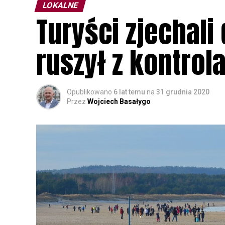
LOKALNE
Turyści zjechali
ruszył z kontrol
Opublikowano
6 lat temu
na
31 grudnia 2020
Przez
Wojciech Basałygo