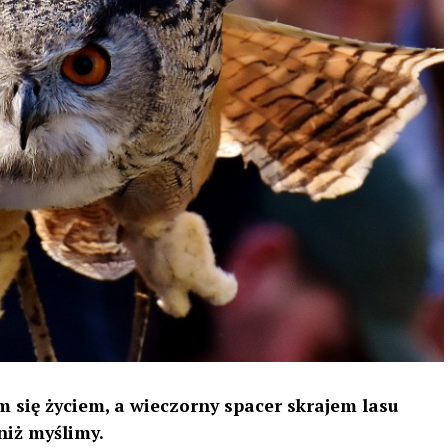
 się życiem, a wieczorny spacer skrajem lasu
niż myślimy.