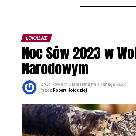
LOKALNE
Noc Sów 2023 w Wo
Narodowym
Opublikowano
3 lata temu
na
10 lutego 2023
Przez
Robert Kołodziej