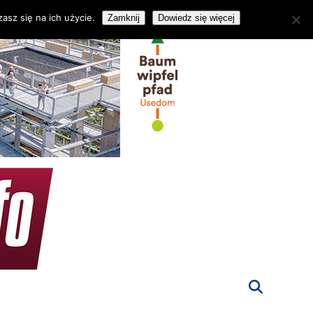
asz się na ich użycie.
Zamknij
Dowiedz się więcej