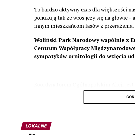
To bardzo aktywny czas dla większości na
pohukują tak że włos jeży się na głowie –
innym mieszkańcom lasów z przerażenia
Woliński Park Narodowy wspólnie z E
Centrum Współpracy Międzynarodowej
sympatyków ornitologii do wzięcia ud
Koordynatorem Ogólnopolskim Akcji jest 
odbędzie się w dniach
24 i 25 lutego 202
CON
plakacie. W programie m. in. prelekcja o b
przyrodnicze o sowach, nasłuchiwania só
parku.
LOKALNE
Wszystkich uczestników zapraszamy do ud