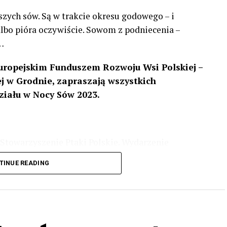
szych sów. Są w trakcie okresu godowego – i
 albo pióra oczywiście. Sowom z podniecenia –
…
uropejskim Funduszem Rozwoju Wsi Polskiej –
 w Grodnie, zapraszają wszystkich
ziału w Nocy Sów 2023.
Stowarzyszenie Ptaki Polskie. Wydarzenie
3 r
. wg harmonogramu przedstawionego na
TINUE READING
iologii i zwyczajach sów, wystawy, quizy
w w terenie – w wybranych punktach terenowych
ziału w Akcji, włączenia się w aktywne