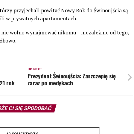
którzy przyjechali powitać Nowy Rok do Świnoujścia są
eźli w prywatnych apartamentach.
 nie wolno wynajmować nikomu – niezależnie od tego,
użbowo.
UP NEXT
Prezydent Świnoujścia: Zaszczepię się
21 rok
zaraz po medykach
ŻE CI SIĘ SPODOBAĆ
12 KOMENTARZY