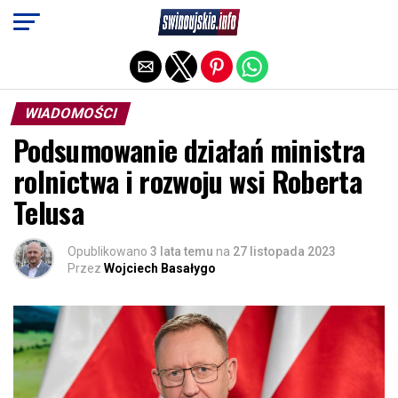
Exit mobile version
WIADOMOŚCI
Podsumowanie działań ministra
rolnictwa i rozwoju wsi Roberta
Telusa
Opublikowano
3 lata temu
na
27 listopada 2023
Przez
Wojciech Basałygo