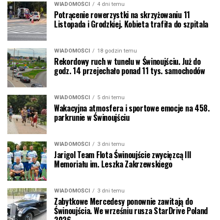
WIADOMOŚCI
4 dni temu
Potrącenie rowerzystki na skrzyżowaniu 11
Listopada i Grodzkiej. Kobieta trafiła do szpitala
WIADOMOŚCI
18 godzin temu
Rekordowy ruch w tunelu w Świnoujściu. Już do
godz. 14 przejechało ponad 11 tys. samochodów
WIADOMOŚCI
5 dni temu
Wakacyjna atmosfera i sportowe emocje na 458.
parkrunie w Świnoujściu
WIADOMOŚCI
3 dni temu
Jarigol Team Flota Świnoujście zwycięzcą III
Memoriału im. Leszka Zakrzewskiego
WIADOMOŚCI
3 dni temu
Zabytkowe Mercedesy ponownie zawitają do
Świnoujścia. We wrześniu rusza StarDrive Poland
2026