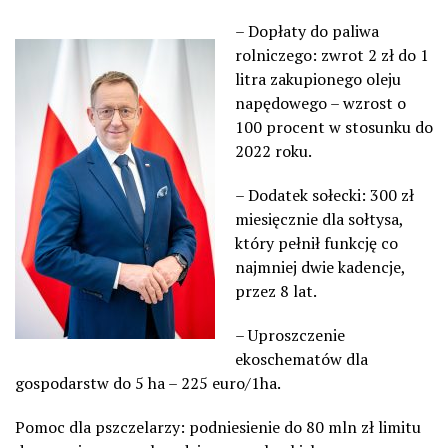
– Dopłaty do p
aliwa
rolniczego:
zwrot 2 zł do 1
litra zakupionego oleju
napędowego – wzrost o
100 procent w stosunku do
2022 roku.
– Dodatek sołecki: 300 zł
miesięcznie dla sołtysa,
który pełnił funkcję co
najmniej dwie kadencje,
przez 8 lat.
– Uproszczenie
ekoschematów dla
gospodarstw do 5 ha –
225 euro/1ha.
Pomoc dla pszczelarzy: podniesienie
do 80 mln zł
limitu